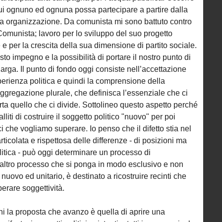
 cui ognuno ed ognuna possa partecipare a partire dalla
ia organizzazione. Da comunista mi sono battuto contro
Comunista; lavoro per lo sviluppo del suo progetto
e e per la crescita della sua dimensione di partito sociale.
o impegno e la possibilità di portare il nostro punto di
larga. Il punto di fondo oggi consiste nell’accettazione
sperienza politica e quindi la comprensione della
aggregazione plurale, che definisca l’essenziale che ci
orta quello che ci divide. Sottolineo questo aspetto perché
lliti di costruire il soggetto politico "nuovo" per poi
ici che vogliamo superare. Io penso che il difetto stia nel
ticolata e rispettosa delle differenze - di posizioni ma
litica - può oggi determinare un processo di
 altro processo che si ponga in modo esclusivo e non
nuovo ed unitario, è destinato a ricostruire recinti che
berare soggettività.
ni la proposta che avanzo è quella di aprire una