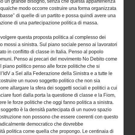
no un grande bisogno, senza che questa appartenenza
 In qualche modo occorre costruire una forma organizzata
basse" di quelle di un partito e possa quindi avere una
azione di una partecipazione politica di massa.
ivolgere questa proposta politica al complesso dei
no mossi a sinistra. Sul piano sociale penso ai lavoratori
to in conflitto di classe in Italia. Penso al popolo
comuni. Penso ai precari del movimento No Debito come
piano politico penso alle forze politiche che si
IdV a Sel alla Federazione della Sinistra e a tutte le
 costruire un nuovo soggetto politico che non sia
corre allargare la sfera dei soggetti sociali e politici a cui
ciare fuori dalla porta la questione di classe e la Fiom,
 le forze politiche che oggi fanno politica a sinistra.
 soggetto è la densità partecipata di un nuovo spazio
 costruzione non possono che essere coerenti con questo
re radicalmente democratico che dovrebbe
ità politica come quella che propongo. Le centinaia di