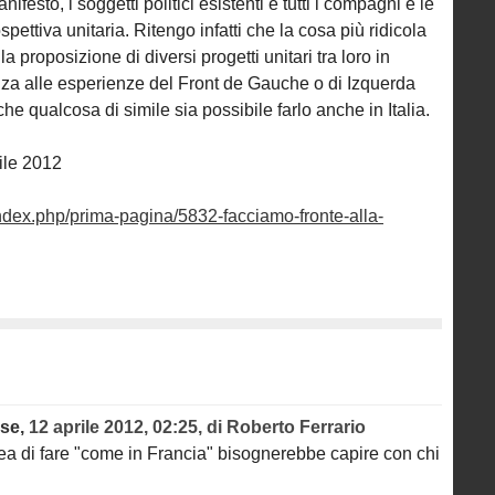
ifesto, i soggetti politici esistenti e tutti i compagni e le
ettiva unitaria. Ritengo infatti che la cosa più ridicola
a proposizione di diversi progetti unitari tra loro in
a alle esperienze del Front de Gauche o di Izquerda
 qualcosa di simile sia possibile farlo anche in Italia.
ile 2012
index.php/prima-pagina/5832-facciamo-fronte-alla-
ese,
12 aprile 2012, 02:25
,
di
Roberto Ferrario
dea di fare "come in Francia" bisognerebbe capire con chi