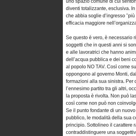
uno spazio comune di cui sento
diventi totalizzante, esclusiva.
che abbia soglie d’ingresso "più 
efficacia maggiore nell’organizz
Se questo è vero, è necessario r
soggetti che in questi anni si so
e alle lavoratrici che hanno anima
dell’acqua pubblica e dei beni 
al popolo NO TAV. Così come sul 
oppongono al governo Monti, dall’
formazioni alla sua sinistra. Per
l’ennesimo partito tra gli altri, oc
la proposta è rivolta. Non può las
così come non può non coinvolgere
Se il punto fondante di un nuovo
pubblico, le modalità della sua
principio. Sottolineo il caratte
contraddistinguere una soggettiv