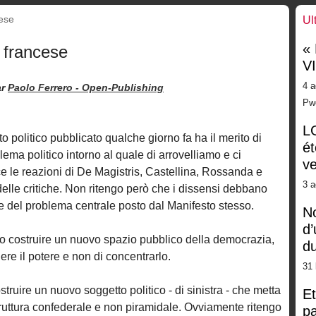
cese
Ul
«
 francese
V
4 a
ar
Paolo Ferrero -
Open-Publishing
Pw
LG
o politico pubblicato qualche giorno fa ha il merito di
ét
blema politico intorno al quale di arrovelliamo e ci
ve
e le reazioni di De Magistris, Castellina, Rossanda e
3 a
 delle critiche. Non ritengo però che i dissensi debbano
re del problema centrale posto dal Manifesto stesso.
No
d’
o costruire un nuovo spazio pubblico della democrazia,
d
dere il potere e non di concentrarlo.
31 
ruire un nuovo soggetto politico - di sinistra - che metta
Et
struttura confederale e non piramidale. Ovviamente ritengo
pa