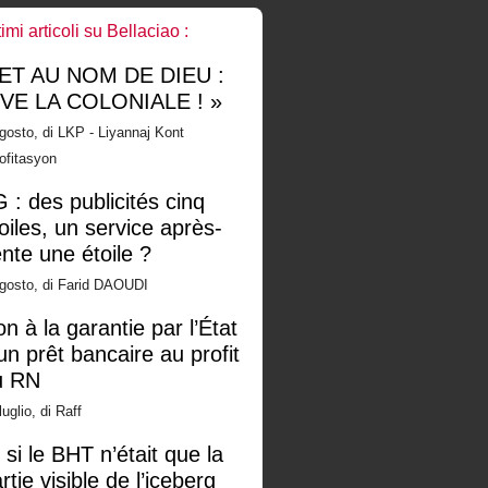
timi articoli su Bellaciao :
 ET AU NOM DE DIEU :
IVE LA COLONIALE ! »
gosto, di LKP - Liyannaj Kont
ofitasyon
 : des publicités cinq
oiles, un service après-
nte une étoile ?
gosto, di Farid DAOUDI
n à la garantie par l’État
un prêt bancaire au profit
u RN
luglio, di Raff
 si le BHT n’était que la
rtie visible de l’iceberg