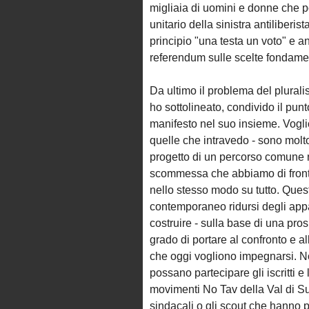
migliaia di uomini e donne che p
unitario della sinistra antiliberi
principio "una testa un voto" e a
referendum sulle scelte fondamen
Da ultimo il problema del plural
ho sottolineato, condivido il pun
manifesto nel suo insieme. Vogli
quelle che intravedo - sono molto 
progetto di un percorso comune ne
scommessa che abbiamo di fronte
nello stesso modo su tutto. Ques
contemporaneo ridursi degli app
costruire - sulla base di una pros
grado di portare al confronto e a
che oggi vogliono impegnarsi. No
possano partecipare gli iscritti e
movimenti No Tav della Val di Su
sindacali o gli scout che hanno 