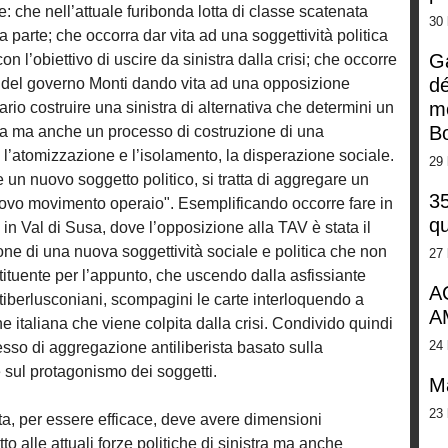
: che nell’attuale furibonda lotta di classe scatenata
30 
a parte; che occorra dar vita ad una soggettività politica
G
 l’obiettivo di uscire da sinistra dalla crisi; che occorre
dé
e del governo Monti dando vita ad una opposizione
m
rio costruire una sinistra di alternativa che determini un
Bo
ca ma anche un processo di costruzione di una
 l’atomizzazione e l’isolamento, la disperazione sociale.
29 
re un nuovo soggetto politico, si tratta di aggregare un
35
uovo movimento operaio". Esemplificando occorre fare in
qu
to in Val di Susa, dove l’opposizione alla TAV è stata il
one di una nuova soggettività sociale e politica che non
27 
ituente per l’appunto, che uscendo dalla asfissiante
A
ntiberlusconiani, scompagini le carte interloquendo a
A
 italiana che viene colpita dalla crisi. Condivido quindi
24 
esso di aggregazione antiliberista basato sulla
 sul protagonismo dei soggetti.
M
23 
atta, per essere efficace, deve avere dimensioni
o alle attuali forze politiche di sinistra ma anche