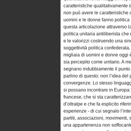
caratteristiche qualitativamente 
non può avere le caratteristiche c
uomini e le donne fanno politica
questa articolazione attraverso l
politica unitaria antiliberista che 
e le valorizzi costruendo una sin
soggettività politica confederata, 
migliaia di uomini e donne oggi è
sia percepito come unitario. A me
segnano indubbiamente il punto pi
parlino di questo: non l’idea del p
convergenze. Lo stesso linguagg
si possano incontrare in Europa
francese, che si sta caratterizza
d’oltralpe e che fa esplicito rife
esperienze - di cui segnalo l’int
partiti, associazioni, movimenti,
una appartenenza non soffocant