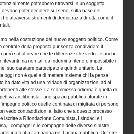
otenzialmente potrebbero ritrovarsi in un soggetto
sta devono poter decidere sul serio, sulla base del
nche attraverso strumenti di democrazia diretta come il
tali.
ismo nella costruzione del nuovo soggetto politico. Come
to centrale della proposta pur senza condividere il
o però sottolineare che le differenze che vedo - e anche
rilevanti ma non tali da indurmi a ritenere impossibile il
l suo carattere partecipato e quindi unitario. La
 oggi non è quella di mettere insieme chi la pensa
to ha dato vita ad una miriade di organizzazioni ad al
artenenti alle stesse. La scommessa odierna è quella di
pettiva antiliberista - uno spazio pubblico plurale in
ll’impegno politico quelle centinaia di migliaia di persone
n vedo contraddizioni al fatto che a questo processo
 le iscritte a Rifondazione Comunista, i sindaci e i
sa, i compagni e le compagne delle diverse sinistre
partecipato alla campagna per l’acqua pubblica. Occorre