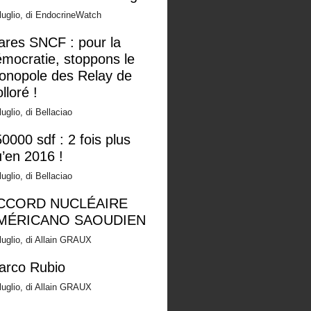
luglio, di EndocrineWatch
ares SNCF : pour la
mocratie, stoppons le
onopole des Relay de
lloré !
luglio, di Bellaciao
0000 sdf : 2 fois plus
’en 2016 !
luglio, di Bellaciao
CCORD NUCLÉAIRE
MÉRICANO SAOUDIEN
luglio, di Allain GRAUX
arco Rubio
luglio, di Allain GRAUX