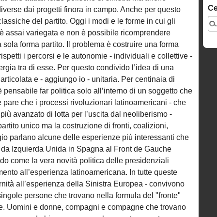
Ce
diverse dai progetti finora in campo. Anche per questo
lassiche del partito. Oggi i modi e le forme in cui gli
 è assai variegata e non è possibile ricomprendere
a sola forma partito. Il problema è costruire una forma
rispetti i percorsi e le autonomie - individuali e collettive -
ergia tra di esse. Per questo condivido l’idea di una
articolata e - aggiungo io - unitaria. Per centinaia di
 pensabile far politica solo all’interno di un soggetto che
 pare che i processi rivoluzionari latinoamericani - che
ù avanzato di lotta per l’uscita dal neoliberismo -
artito unico ma la costruzione di fronti, coalizioni,
io parlano alcune delle esperienze più interessanti che
: da Izquierda Unida in Spagna al Front de Gauche
ndo come la vera novità politica delle presidenziali
rimento all’esperienza latinoamericana. In tutte queste
ernità all’esperienza della Sinistra Europea - convivono
 singole persone che trovano nella formula del "fronte"
e. Uomini e donne, compagni e compagne che trovano