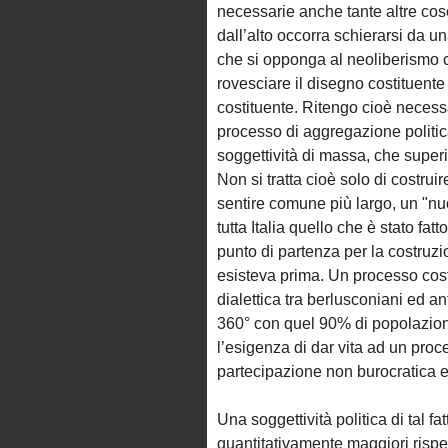
necessarie anche tante altre cose
dall’alto occorra schierarsi da un
che si opponga al neoliberismo con
rovesciare il disegno costituent
costituente. Ritengo cioè necessa
processo di aggregazione politi
soggettività di massa, che superi
Non si tratta cioè solo di costrui
sentire comune più largo, un "n
tutta Italia quello che è stato fat
punto di partenza per la costruzi
esisteva prima. Un processo cost
dialettica tra berlusconiani ed a
360° con quel 90% di popolazione
l’esigenza di dar vita ad un proc
partecipazione non burocratica e
Una soggettività politica di tal f
quantitativamente maggiori rispett