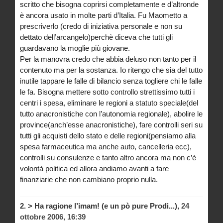
scritto che bisogna coprirsi completamente e d’altronde
è ancora usato in molte parti d’Italia. Fu Maometto a
prescriverlo (credo di iniziativa personale e non su
dettato dell’arcangelo)perchè diceva che tutti gli
guardavano la moglie più giovane.
Per la manovra credo che abbia deluso non tanto per il
contenuto ma per la sostanza. Io ritengo che sia del tutto
inutile tappare le falle di bilancio senza togliere chi le falle
le fa. Bisogna mettere sotto controllo strettissimo tutti i
centri i spesa, eliminare le regioni a statuto speciale(del
tutto anacronistiche con l’autonomia regionale), abolire le
province(anch’esse anacronistiche), fare controlli seri su
tutti gli acquisti dello stato e delle regioni(pensiamo alla
spesa farmaceutica ma anche auto, cancelleria ecc),
controlli su consulenze e tanto altro ancora ma non c’è
volontà politica ed allora andiamo avanti a fare
finanziarie che non cambiano proprio nulla.
2.
> Ha ragione l’imam! (e un pò pure Prodi...),
24
ottobre 2006, 16:39