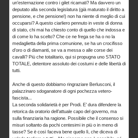
un’esternazione contro i gilet ricamati? Ma davvero un
deputato alla seconda legislatura (già maturato il diritto a
pensione, e che pensione!) non ha niente di meglio di cui
occuparsi? A questo ciarliero pennuto in veste di donna
di stato, chi mai ha chiesto conto di quello che indossa e
di come lo ha scelto? Che ce ne frega se ha o no la
medaglietta della prima comunione, se ha un crocifisso
d’oro o di diamanti, se va a messa o alle corse dei
cavalli? Più che totalitario, qui si propugna uno STATO
TOTALE, detentore assoluto dei costumi e delle libertà di
tutti.
Anche di questo dobbiamo ringraziare Berlusconi, il
palazzinaro sdoganatore di ogni pochezza vetero-
fascista...
La seconda solidarietà è per Prodi. E’ dura difendere la
retorica da oratorio dell’attuale capo del governo, ma
sulla finanziaria ha ragione. Possibile che il consenso si
misuri soltanto da pochi centesimi in più o in meno di
tasse? Se è così faceva bene quello lì, che diceva di