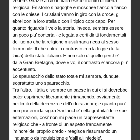
vedere. Grazie a Dio in Italia esiste il diritto di liberta’
religiosa. Esistono sinagoghe e moschee fianco a fianco
con le chiese. I cristiani vanno in giro con la croce, gli
ebrei con la loro stella o con il tipico copricapo. Per
quanto riguarda il velo la storia, invece, sembra essere
un poco piu’ contorta - e legata a certi diritti fondamentali
dell’uomo che la religione musulmana nega al sesso
femminile. Il che entra in contrasto con la legge (tutta
laica) dello stato italiano. E non solo di quello perche’
dalla Gran Bretagna, dove vivo, il contrasto e’ ancora piu’
accentuato.
Lo spauracchio dello stato totale mi sembra, dunque,
soprattutto uno spauracchio.
Tra l’altro, l’Italia e’ sempre un paese in cui ci si dovrebbe
poter esprimere liberamente (rimanendo, ovviamente,
nei limiti della decenza e dell’educazione); e quanto puo’
non piacermi la sig.ra Santanche’ nella gratuita’ delle sue
esternazioni, cosi’ non mi piace un rappresentante
religioso che - a fronte di un aspetto francamente
’minore’ del proprio credo - reagisce riesumando un
linguaggio da inquisizione e ’dalli all’infedele’.