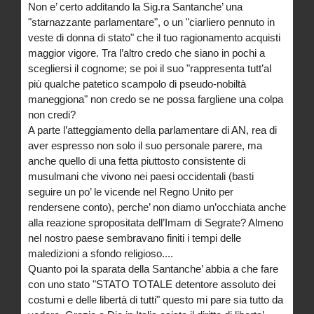
Non e’ certo additando la Sig.ra Santanche’ una
"starnazzante parlamentare", o un "ciarliero pennuto in
veste di donna di stato" che il tuo ragionamento acquisti
maggior vigore. Tra l’altro credo che siano in pochi a
scegliersi il cognome; se poi il suo "rappresenta tutt’al
più qualche patetico scampolo di pseudo-nobiltà
maneggiona" non credo se ne possa fargliene una colpa
non credi?
A parte l’atteggiamento della parlamentare di AN, rea di
aver espresso non solo il suo personale parere, ma
anche quello di una fetta piuttosto consistente di
musulmani che vivono nei paesi occidentali (basti
seguire un po’ le vicende nel Regno Unito per
rendersene conto), perche’ non diamo un’occhiata anche
alla reazione spropositata dell’Imam di Segrate? Almeno
nel nostro paese sembravano finiti i tempi delle
maledizioni a sfondo religioso....
Quanto poi la sparata della Santanche’ abbia a che fare
con uno stato "STATO TOTALE detentore assoluto dei
costumi e delle libertà di tutti" questo mi pare sia tutto da