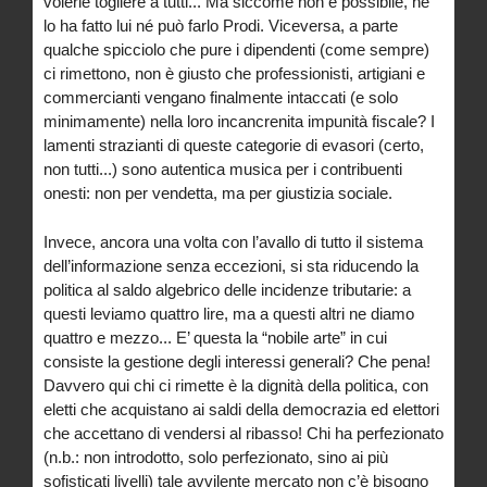
volerle togliere a tutti... Ma siccome non è possibile, né
lo ha fatto lui né può farlo Prodi. Viceversa, a parte
qualche spicciolo che pure i dipendenti (come sempre)
ci rimettono, non è giusto che professionisti, artigiani e
commercianti vengano finalmente intaccati (e solo
minimamente) nella loro incancrenita impunità fiscale? I
lamenti strazianti di queste categorie di evasori (certo,
non tutti...) sono autentica musica per i contribuenti
onesti: non per vendetta, ma per giustizia sociale.
Invece, ancora una volta con l’avallo di tutto il sistema
dell’informazione senza eccezioni, si sta riducendo la
politica al saldo algebrico delle incidenze tributarie: a
questi leviamo quattro lire, ma a questi altri ne diamo
quattro e mezzo... E’ questa la “nobile arte” in cui
consiste la gestione degli interessi generali? Che pena!
Davvero qui chi ci rimette è la dignità della politica, con
eletti che acquistano ai saldi della democrazia ed elettori
che accettano di vendersi al ribasso! Chi ha perfezionato
(n.b.: non introdotto, solo perfezionato, sino ai più
sofisticati livelli) tale avvilente mercato non c’è bisogno