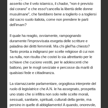
asserito che il velo islamico, il chador, “non è previsto
dal corano” e che esso“cancella la libertà delle donne
musulmane”, che farebbero bene a toglierlo o a togliersi
dal sacro suolo italiota, come non prendere le parti
dell’imam?
Il quale ha reagito, ovviamente, rampognando
duramente l’improvvisata esegeta delle scritture e
paladina dei diritti femminili. Ma chi gliel’ha chiesto?
Tanto pronta a indignarsi per scelte religiose di cui non
sa nulla, non risulta che costei lo sia altrettanto per le
schiave che cuciono vestiti, per le adolescenti che
battono, per le mogli seviziate e percosse da mariti di
qualsiasi fede e cittadinanza.
La starnazzante parlamentare, orgogliosa interprete del
ruolo di legislatrice che A.N. le ha assegnato, prospetta
uno stato che si infiltra non solo nelle scelte morali,
sessuali, sanitarie, spirituali, culturali della gente, ma
persino in quelle di abbigliamento! A quando, onorevole,