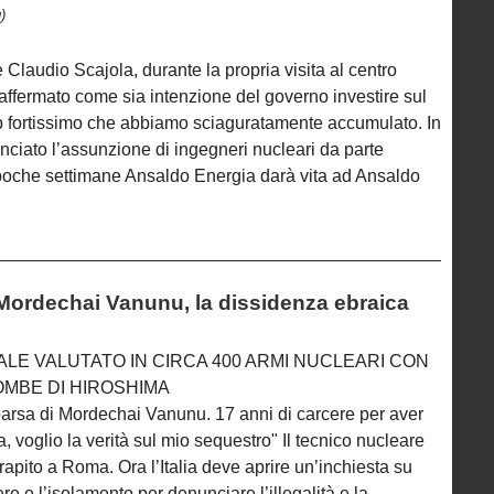
)
ve Claudio Scajola, durante la propria visita al centro
 affermato come sia intenzione del governo investire sul
gap fortissimo che abbiamo sciaguratamente accumulato. In
nciato l’assunzione di ingegneri nucleari da parte
 poche settimane Ansaldo Energia darà vita ad Ansaldo
rdechai Vanunu, la dissidenza ebraica
ALE VALUTATO IN CIRCA 400 ARMI NUCLEARI CON
OMBE DI HIROSHIMA
pparsa di Mordechai Vanunu. 17 anni di carcere per aver
ia, voglio la verità sul mio sequestro" Il tecnico nucleare
rapito a Roma. Ora l’Italia deve aprire un’inchiesta su
re e l’isolamento per denunciare l’illegalità e la