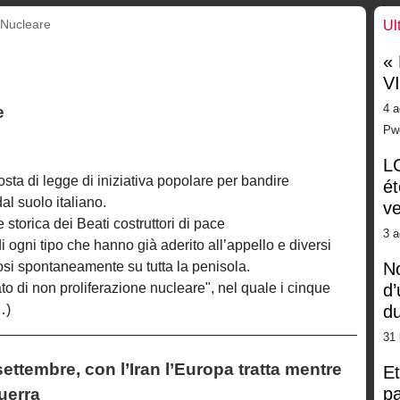
Nucleare
Ul
«
V
4 a
e
Pw
LG
ta di legge di iniziativa popolare per bandire
ét
al suolo italiano.
ve
 storica dei Beati costruttori di pace
3 a
i ogni tipo che hanno già aderito all’appello e diversi
osi spontaneamente su tutta la penisola.
No
ato di non proliferazione nucleare", nel quale i cinque
d’
…)
d
31 
settembre, con l’Iran l’Europa tratta mentre
Et
pa
uerra