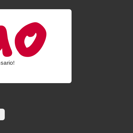
sario!