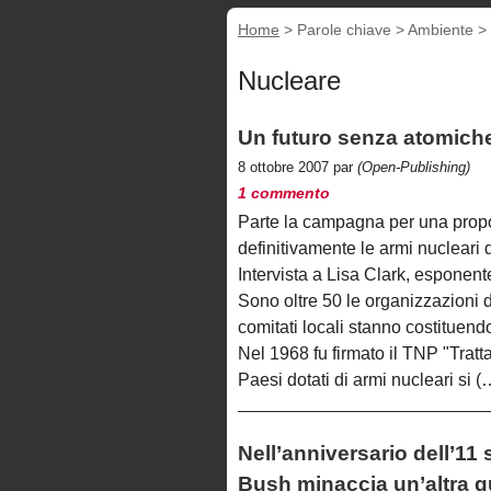
Home
> Parole chiave > Ambiente >
Nucleare
Un futuro senza atomich
8 ottobre 2007 par
(Open-Publishing)
1 commento
Parte la campagna per una propos
definitivamente le armi nucleari d
Intervista a Lisa Clark, esponente
Sono oltre 50 le organizzazioni d
comitati locali stanno costituend
Nel 1968 fu firmato il TNP "Tratt
Paesi dotati di armi nucleari si (
Nell’anniversario dell’11 
Bush minaccia un’altra g