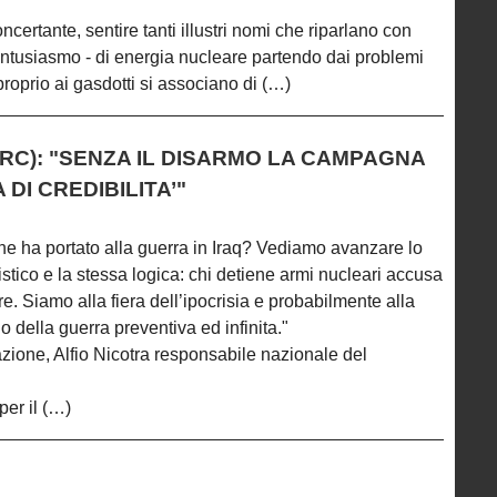
ncertante, sentire tanti illustri nomi che riparlano con
 entusiasmo - di energia nucleare partendo dai problemi
proprio ai gasdotti si associano di (…)
RC): "SENZA IL DISARMO LA CAMPAGNA
 DI CREDIBILITA’"
 che ha portato alla guerra in Iraq? Vediamo avanzare lo
ico e la stessa logica: chi detiene armi nucleari accusa
e. Siamo alla fiera dell’ipocrisia e probabilmente alla
lo della guerra preventiva ed infinita."
azione, Alfio Nicotra responsabile nazionale del
er il (…)