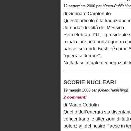
12 settembre 2006 par
(Open-Publishing
di Gennaro Carotenuto
Questo articolo è la traduzione in
Jornada" di Città del Messico.
Per celebrare l’11, il president
minacciare una nuova guerra contro
paese, secondo Bush, “è come Al 
"guerra al terrore".
Nella fase attuale dei negoziati
SCORIE NUCLEARI
19 maggio 2006 par
(Open-Publishing)
2 commenti
di Marco Cedolin
Quello dell’energia sta diventand
concentrano le attenzioni di tutti
potenziali del nostro Paese in te