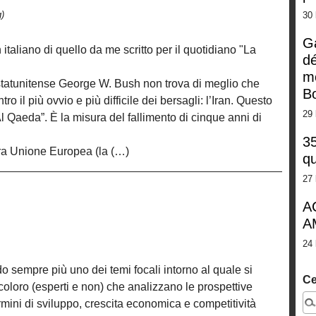
)
30 
G
 italiano di quello da me scritto per il quotidiano "La
dé
m
e statunitense George W. Bush non trova di meglio che
Bo
 il più ovvio e più difficile dei bersagli: l’Iran. Questo
29 
Qaeda”. È la misura del fallimento di cinque anni di
35
 tra Unione Europea (la (…)
qu
27 
A
A
24 
o sempre più uno dei temi focali intorno al quale si
Ce
 coloro (esperti e non) che analizzano le prospettive
rmini di sviluppo, crescita economica e competitività