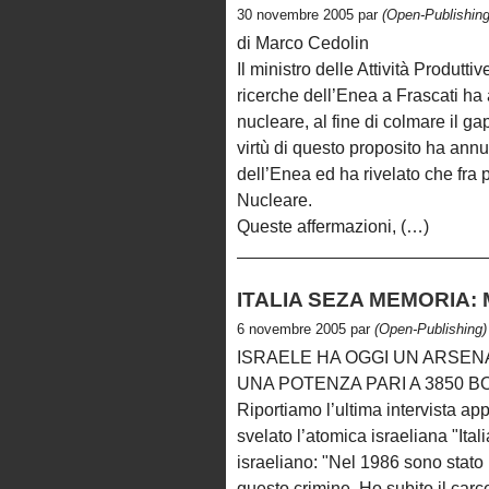
30 novembre 2005 par
(Open-Publishing
di Marco Cedolin
Il ministro delle Attività Produtti
ricerche dell’Enea a Frascati ha
nucleare, al fine di colmare il 
virtù di questo proposito ha annu
dell’Enea ed ha rivelato che fra
Nucleare.
Queste affermazioni, (…)
ITALIA SEZA MEMORIA: Mo
6 novembre 2005 par
(Open-Publishing)
ISRAELE HA OGGI UN ARSEN
UNA POTENZA PARI A 3850 B
Riportiamo l’ultima intervista a
svelato l’atomica israeliana "Ital
israeliano: "Nel 1986 sono stato 
questo crimine. Ho subito il carce