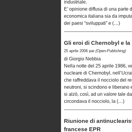
industriale.
E’ opinione diffusa di una parte 
economica italiana sia da imputa
dei paesi “sviluppati” e (…)
Gli eroi di Chernobyl e l
25 aprile 2006 par
(Open-Publishing)
di Giorgio Nebbia
Nella notte del 25 aprile 1986, ven
nucleare di Chernobyl, nell’Ucrai
che raffreddava il nocciolo del r
neutroni, si scindono e liberano
si alzò, così, ad un valore tale 
circondava il nocciolo, la (…)
Riunione di antinucleari
francese EPR