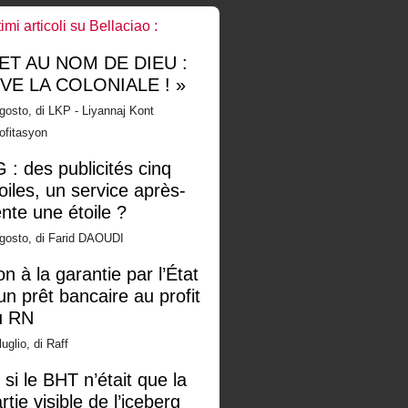
timi articoli su Bellaciao :
 ET AU NOM DE DIEU :
IVE LA COLONIALE ! »
gosto, di LKP - Liyannaj Kont
ofitasyon
 : des publicités cinq
oiles, un service après-
nte une étoile ?
gosto, di Farid DAOUDI
n à la garantie par l’État
un prêt bancaire au profit
u RN
luglio, di Raff
 si le BHT n’était que la
rtie visible de l’iceberg