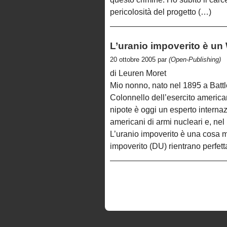
pericolosità del progetto (…)
L’uranio impoverito è un
20 ottobre 2005 par
(Open-Publishing)
di Leuren Moret
Mio nonno, nato nel 1895 a Batt
Colonnello dell’esercito americ
nipote è oggi un esperto internaz
americani di armi nucleari e, nel
L’uranio impoverito è una cosa mo
impoverito (DU) rientrano perfet