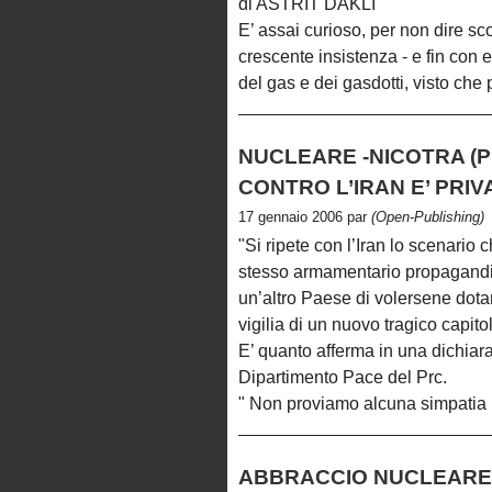
di ASTRIT DAKLI
E’ assai curioso, per non dire sco
crescente insistenza - e fin con
del gas e dei gasdotti, visto che 
NUCLEARE -NICOTRA (P
CONTRO L’IRAN E’ PRIVA
17 gennaio 2006 par
(Open-Publishing)
"Si ripete con l’Iran lo scenario
stesso armamentario propagandist
un’altro Paese di volersene dotar
vigilia di un nuovo tragico capito
E’ quanto afferma in una dichiar
Dipartimento Pace del Prc.
" Non proviamo alcuna simpatia p
ABBRACCIO NUCLEARE