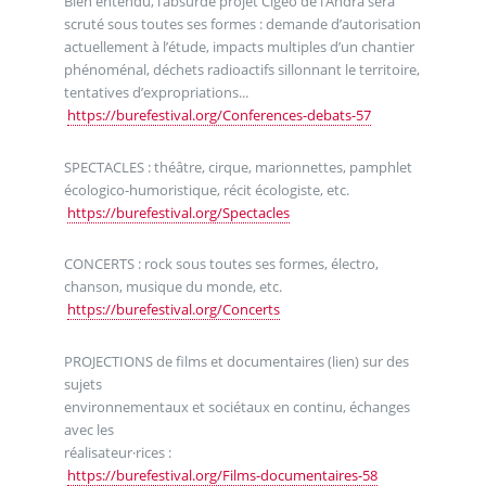
Bien entendu, l’absurde projet Cigéo de l’Andra sera
scruté sous toutes ses formes : demande d’autorisation
actuellement à l’étude, impacts multiples d’un chantier
phénoménal, déchets radioactifs sillonnant le territoire,
tentatives d’expropriations...
https://burefestival.org/Conferences-debats-57
SPECTACLES : théâtre, cirque, marionnettes, pamphlet
écologico-humoristique, récit écologiste, etc.
https://burefestival.org/Spectacles
CONCERTS : rock sous toutes ses formes, électro,
chanson, musique du monde, etc.
https://burefestival.org/Concerts
PROJECTIONS de films et documentaires (lien) sur des
sujets
environnementaux et sociétaux en continu, échanges
avec les
réalisateur·rices :
https://burefestival.org/Films-documentaires-58