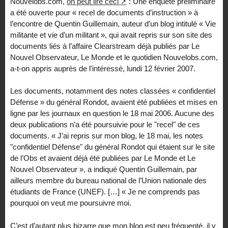
Nouvelobs.com,
on peut lire ceci
: Une enquête préliminaire
a été ouverte pour « recel de documents d’instruction » à
l’encontre de Quentin Guillemain, auteur d’un blog intitulé « Vie
militante et vie d’un militant », qui avait repris sur son site des
documents liés à l’affaire Clearstream déjà publiés par Le
Nouvel Observateur, Le Monde et le quotidien Nouvelobs.com,
a-t-on appris auprès de l’intéressé, lundi 12 février 2007.
Les documents, notamment des notes classées « confidentiel
Défense » du général Rondot, avaient été publiées et mises en
ligne par les journaux en question le 18 mai 2006. Aucune des
deux publications n’a été poursuivie pour le "recel" de ces
documents. « J’ai repris sur mon blog, le 18 mai, les notes
"confidentiel Défense" du général Rondot qui étaient sur le site
de l’Obs et avaient déjà été publiées par Le Monde et Le
Nouvel Observateur », a indiqué Quentin Guillemain, par
ailleurs membre du bureau national de l’Union nationale des
étudiants de France (UNEF). […] « Je ne comprends pas
pourquoi on veut me poursuivre moi.
C’est d’autant plus bizarre que mon blog est peu fréquenté, il y