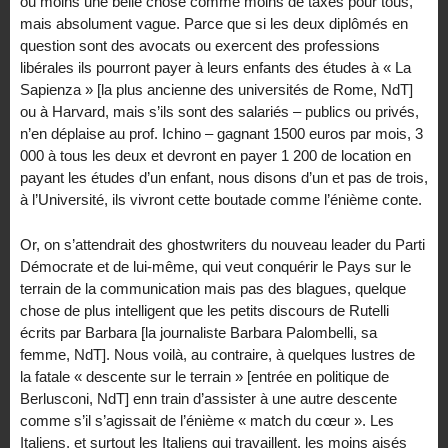
ou moins une belle chose comme moins de taxes pour tous,
mais absolument vague. Parce que si les deux diplômés en
question sont des avocats ou exercent des professions
libérales ils pourront payer à leurs enfants des études à « La
Sapienza » [la plus ancienne des universités de Rome, NdT]
ou à Harvard, mais s’ils sont des salariés – publics ou privés,
n’en déplaise au prof. Ichino – gagnant 1500 euros par mois, 3
000 à tous les deux et devront en payer 1 200 de location en
payant les études d’un enfant, nous disons d’un et pas de trois,
à l’Université, ils vivront cette boutade comme l’énième conte.
Or, on s’attendrait des ghostwriters du nouveau leader du Parti
Démocrate et de lui-même, qui veut conquérir le Pays sur le
terrain de la communication mais pas des blagues, quelque
chose de plus intelligent que les petits discours de Rutelli
écrits par Barbara [la journaliste Barbara Palombelli, sa
femme, NdT]. Nous voilà, au contraire, à quelques lustres de
la fatale « descente sur le terrain » [entrée en politique de
Berlusconi, NdT] enn train d’assister à une autre descente
comme s’il s’agissait de l’énième « match du cœur ». Les
Italiens, et surtout les Italiens qui travaillent, les moins aisés