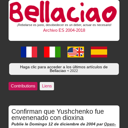
¡Rebelarse es justo, desobedecer es un deber, actuar es necesario!
Archivo ES 2004-2018
Haga clic para acceder a los últimos artículos de
Bellaciao
< 2022
Contributions
Liens
Confirman que Yushchenko fue
envenenado con dioxina
Publie le Domingo 12 de diciembre de 2004
par
Open-