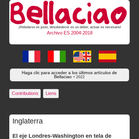
¡Rebelarse es justo, desobedecer es un deber, actuar es necesario!
Archivo ES 2004-2018
Haga clic para acceder a los últimos artículos de
Bellaciao
< 2022
Contributions
Liens
Inglaterra
El eje Londres-Washington en tela de