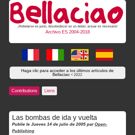
¡Rebelarse es justo, desobedecer es un deber, actuar es necesario!
Archivo ES 2004-2018
Haga clic para acceder a los últimos artículos de
Bellaciao
< 2022
Contributions
Liens
Las bombas de ida y vuelta
Publie le Jueves 14 de julio de 2005
par
Open-
Publishing