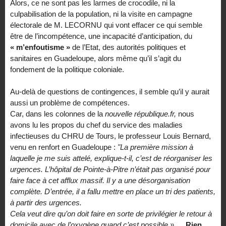
Alors, ce ne sont pas les larmes de crocodile, ni la
culpabilisation de la population, ni la visite en campagne
électorale de M. LECORNU qui vont effacer ce qui semble
être de l’incompétence, une incapacité d’anticipation, du
« m’enfoutisme »
de l’Etat, des autorités politiques et
sanitaires en Guadeloupe, alors même qu’il s’agit du
fondement de la politique coloniale.
Au-delà de questions de contingences, il semble qu’il y aurait
aussi un problème de compétences.
Car, dans les colonnes de la
nouvelle république.fr,
nous
avons lu les propos du chef du service des maladies
infectieuses du CHRU de Tours, le professeur Louis Bernard,
venu en renfort en Guadeloupe :
"La première mission à
laquelle je me suis attelé, explique-t-il, c’est de réorganiser les
urgences. L’hôpital de Pointe-à-Pitre n’était pas organisé pour
faire face à cet afflux massif. Il y a une désorganisation
complète. D’entrée, il a fallu mettre en place un tri des patients,
à partir des urgences.
Cela veut dire qu’on doit faire en sorte de privilégier le retour à
domicile avec de l’oxygène quand c’est possible »….
Rien