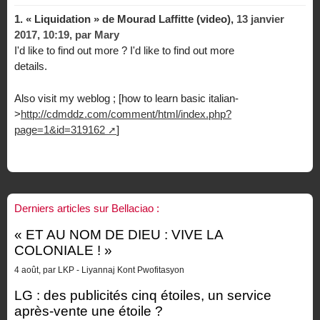
1.
« Liquidation » de Mourad Laffitte (video),
13 janvier
2017, 10:19
,
par
Mary
I'd like to find out more ? I'd like to find out more
details.
Also visit my weblog ; [how to learn basic italian-
>
http://cdmddz.com/comment/html/index.php?
page=1&id=319162
]
Derniers articles sur Bellaciao :
« ET AU NOM DE DIEU : VIVE LA
COLONIALE ! »
4 août, par LKP - Liyannaj Kont Pwofitasyon
LG : des publicités cinq étoiles, un service
après-vente une étoile ?