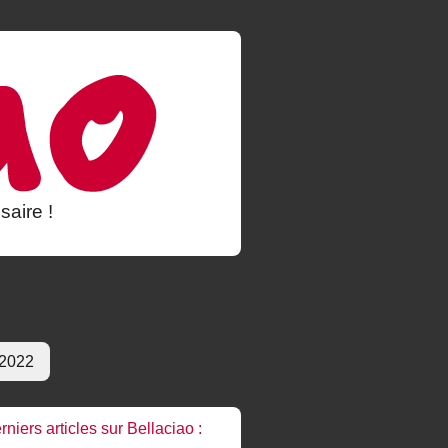
saire !
 2022
rniers articles sur Bellaciao :