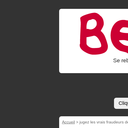
Se reb
Cliq
Accueil
>
jugez les vrais fraudeurs de