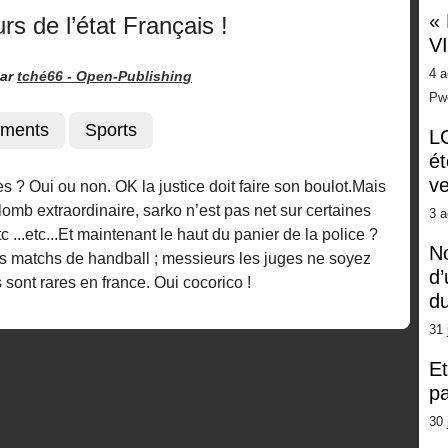
«
rs de l’état Français !
V
4 a
ar
tché66 -
Open-Publishing
Pw
ments
Sports
LG
ét
ve
 ? Oui ou non. OK la justice doit faire son boulot.Mais
omb extraordinaire, sarko n’est pas net sur certaines
3 a
c ...etc...Et maintenant le haut du panier de la police ?
No
es matchs de handball ; messieurs les juges ne soyez
d’
sont rares en france. Oui cocorico !
d
31 
Et
pa
30 