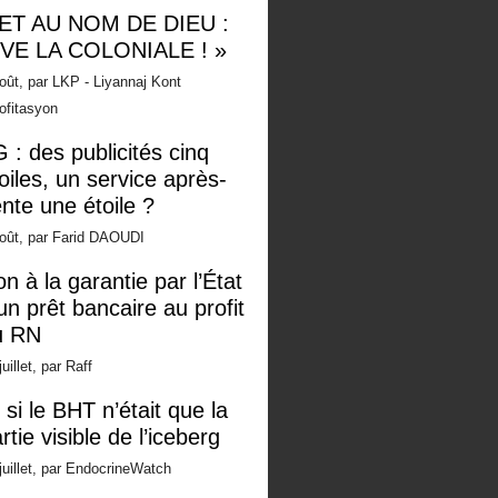
 ET AU NOM DE DIEU :
IVE LA COLONIALE ! »
oût, par LKP - Liyannaj Kont
ofitasyon
 : des publicités cinq
oiles, un service après-
nte une étoile ?
oût, par Farid DAOUDI
n à la garantie par l’État
un prêt bancaire au profit
u RN
juillet, par Raff
 si le BHT n’était que la
rtie visible de l’iceberg
juillet, par EndocrineWatch