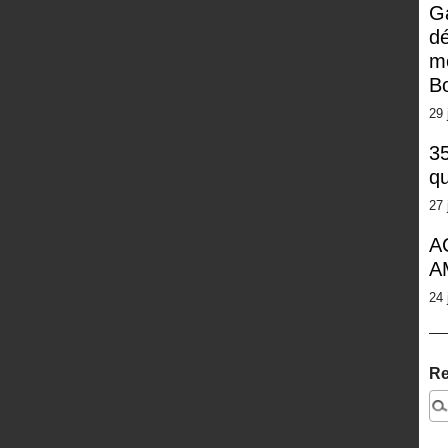
G
dé
m
Bo
29 
35
qu
27 
A
A
24 
Re