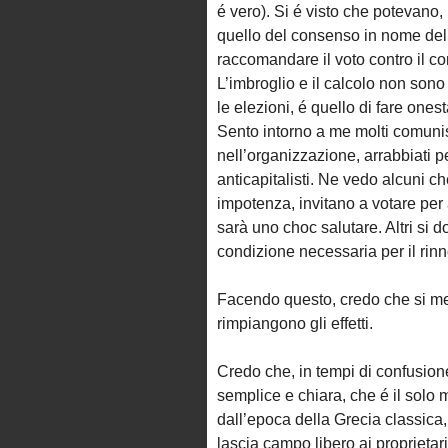
é vero). Si é visto che potevano,
quello del consenso in nome dell
raccomandare il voto contro il c
L’imbroglio e il calcolo non sono
le elezioni, é quello di fare ones
Sento intorno a me molti comunis
nell’organizzazione, arrabbiati pe
anticapitalisti. Ne vedo alcuni che
impotenza, invitano a votare per 
sarà uno choc salutare. Altri si
condizione necessaria per il ri
Facendo questo, credo che si mett
rimpiangono gli effetti.
Credo che, in tempi di confusio
semplice e chiara, che é il solo m
dall’epoca della Grecia classica,
lascia campo libero ai proprietari