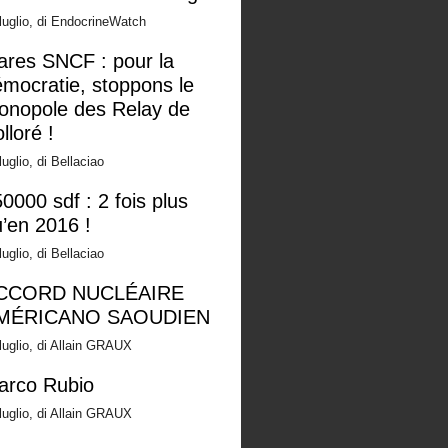
luglio, di EndocrineWatch
ares SNCF : pour la
mocratie, stoppons le
onopole des Relay de
lloré !
luglio, di Bellaciao
0000 sdf : 2 fois plus
’en 2016 !
luglio, di Bellaciao
CCORD NUCLÉAIRE
MÉRICANO SAOUDIEN
luglio, di Allain GRAUX
arco Rubio
luglio, di Allain GRAUX