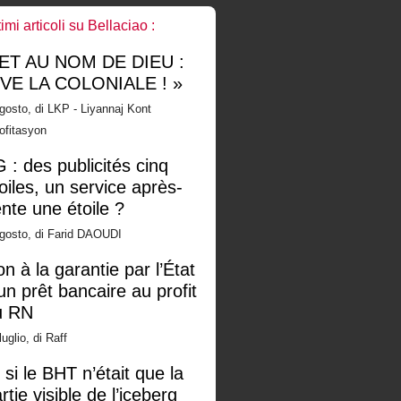
timi articoli su Bellaciao :
 ET AU NOM DE DIEU :
IVE LA COLONIALE ! »
gosto, di LKP - Liyannaj Kont
ofitasyon
 : des publicités cinq
oiles, un service après-
nte une étoile ?
gosto, di Farid DAOUDI
n à la garantie par l’État
un prêt bancaire au profit
u RN
luglio, di Raff
 si le BHT n’était que la
rtie visible de l’iceberg