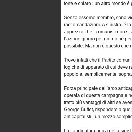
forte e chiaro : un altro mondo é 
Senza esserne membro, sono vic
raccomandazioni. A sinistra, é la 
apprezzo che i comunisti non si a
l’azione giorno per giorno né per
possibile. Ma non é questo che 
Trovo infatti che il Partito comuni
logiche di apparato di cui deve ra
popolo e, semplicemente, soprav
Forza principale dell’arco antic
operaia di questa campagna e ne
tratto più vantaggi di altri se a
George Buffet, rispondere a que
anticapitalisti : un mezzo sempli
La candidatura unica della sinist