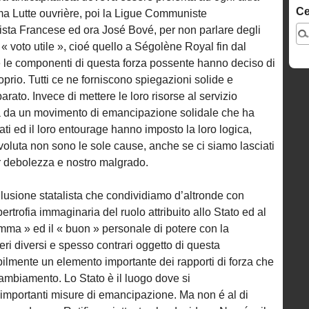
Ce
ima Lutte ouvrière, poi la Ligue Communiste
nista Francese ed ora José Bové, per non parlare degli
« voto utile », cioé quello a Ségolène Royal fin dal
te le componenti di questa forza possente hanno deciso di
oprio. Tutti ce ne forniscono spiegazioni solide e
arato. Invece di mettere le loro risorse al servizio
ima da un movimento di emancipazione solidale che ha
ati ed il loro entourage hanno imposto la loro logica,
voluta non sono le sole cause, anche se ci siamo lasciati
per debolezza e nostro malgrado.
llusione statalista che condividiamo d’altronde con
ipertrofia immaginaria del ruolo attribuito allo Stato ed al
mma » ed il « buon » personale di potere con la
eri diversi e spesso contrari oggetto di questa
lmente un elemento importante dei rapporti di forza che
cambiamento. Lo Stato è il luogo dove si
o importanti misure di emancipazione. Ma non é al di