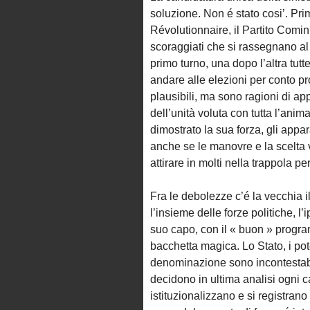
soluzione. Non é stato cosi’. Pr
Révolutionnaire, il Partito Comi
scoraggiati che si rassegnano al 
primo turno, una dopo l’altra tut
andare alle elezioni per conto pr
plausibili, ma sono ragioni di app
dell’unità voluta con tutta l’an
dimostrato la sua forza, gli appar
anche se le manovre e la scelta 
attirare in molti nella trappola 
Fra le debolezze c’é la vecchia i
l’insieme delle forze politiche, l’
suo capo, con il « buon » progra
bacchetta magica. Lo Stato, i pot
denominazione sono incontestabi
decidono in ultima analisi ogni 
istituzionalizzano e si registran