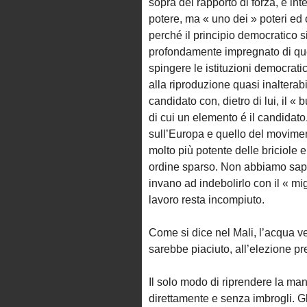
sopra del rapporto di forza, é int
potere, ma « uno dei » poteri ed 
perché il principio democratico si
profondamente impregnato di ques
spingere le istituzioni democrati
alla riproduzione quasi inalterabi
candidato con, dietro di lui, il «
di cui un elemento é il candidato.
sull’Europa e quello del movimen
molto più potente delle briciole e
ordine sparso. Non abbiamo saput
invano ad indebolirlo con il « mig
lavoro resta incompiuto.
Come si dice nel Mali, l’acqua 
sarebbe piaciuto, all’elezione pr
Il solo modo di riprendere la mano
direttamente e senza imbrogli. 