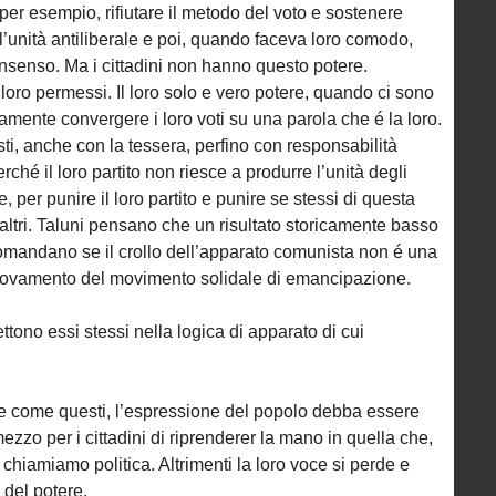
 per esempio, rifiutare il metodo del voto e sostenere
’unità antiliberale e poi, quando faceva loro comodo,
onsenso. Ma i cittadini non hanno questo potere.
 loro permessi. Il loro solo e vero potere, quando ci sono
tamente convergere i loro voti su una parola che é la loro.
ti, anche con la tessera, perfino con responsabilità
rché il loro partito non riesce a produrre l’unità degli
, per punire il loro partito e punire se stessi di questa
altri. Taluni pensano che un risultato storicamente basso
 domandano se il crollo dell’apparato comunista non é una
nnovamento del movimento solidale di emancipazione.
ono essi stessi nella logica di apparato di cui
ne come questi, l’espressione del popolo debba essere
ezzo per i cittadini di riprenderer la mano in quella che,
 chiamiamo politica. Altrimenti la loro voce si perde e
 del potere.