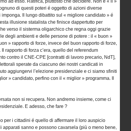
erno ad esso. Ratifica, piuttosto che decidere. Non é « il »
ognuno di questi poteri é oggetto di azioni diverse
 imponga. Il lungo dibattito sul « migliore candidato » é
ta illusione statalista che finisce dappertutto per
che verso il sisterma oligarchico che regna oggi grazie
le degli ambienti e delle persone di potere : il « buon »
 buon » rapporto di forze, invece del buon rapporto di forze,
 Il rapporto di forza c’era, quello del referendum
to contro il CNE-CPE [contratti di lavoro precario, NdT],
lettorali sperate da ciascuno dei nostri candicati in
o aggiungervi l’elezione presidenziale e ci siamo sfiniti
lior » candidato, perfino con il « miglior » programma. Il
versata non si recupera. Non andremo insieme, come ci
esidenziale. E adesso, che fare ?
 per i cittadini é quello di affermare il loro auspicio
Gli apparati sanno e possono cavarsela (più o meno bene,