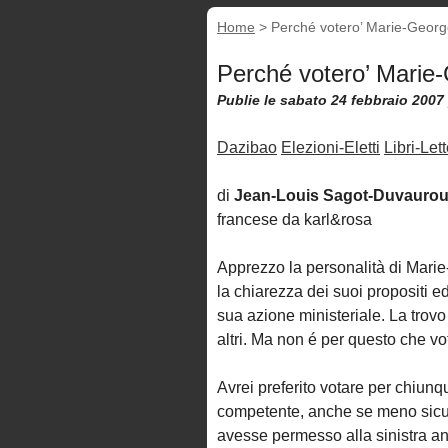
Home
>
Perché votero’ Marie-Georg
Perché votero’ Marie
Publie le sabato 24 febbraio 2007
Dazibao
Elezioni-Eletti
Libri-Let
di
Jean-Louis Sagot-Duvauro
francese da karl&rosa
Apprezzo la personalità di Marie-
la chiarezza dei suoi propositi ed
sua azione ministeriale. La trovo
altri. Ma non é per questo che vot
Avrei preferito votare per chiun
competente, anche se meno sicur
avesse permesso alla sinistra anti