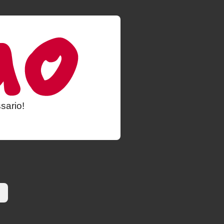
sario!