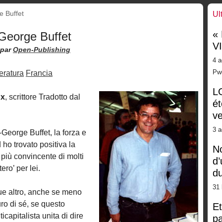
e Buffet
Ul
«
-George Buffet
V
par
Open-Publishing
4 a
Pw
teratura
Francia
LG
ux
, scrittore Tradotto dal
ét
ve
3 a
George Buffet, la forza e
 ho trovato positiva la
No
 più convincente di molti
d’
ero’ per lei.
d
31 
que altro, anche se meno
o di sé, se questo
Et
capitalista unita di dire
pa