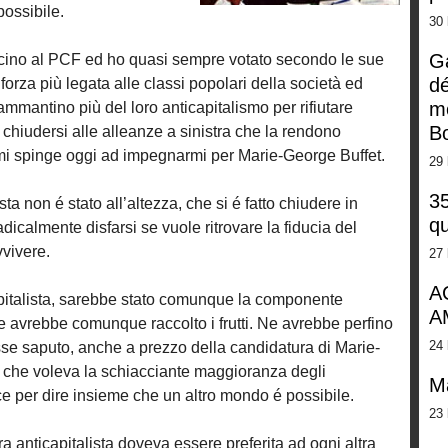
possibile.
30 
G
ino al PCF ed ho quasi sempre votato secondo le sue
dé
forza più legata alle classi popolari della società ed
m
mmantino più del loro anticapitalismo per rifiutare
Bo
 chiudersi alle alleanze a sinistra che la rendono
mi spinge oggi ad impegnarmi per Marie-George Buffet.
29 
35
sta non é stato all’altezza, che si é fatto chiudere in
qu
dicalmente disfarsi se vuole ritrovare la fiducia del
vivere.
27 
A
apitalista, sarebbe stato comunque la componente
A
 avrebbe comunque raccolto i frutti. Ne avrebbe perfino
24 
vesse saputo, anche a prezzo della candidatura di Marie-
l che voleva la schiacciante maggioranza degli
M
ce per dire insieme che un altro mondo é possibile.
23 
ra anticapitalista doveva essere preferita ad ogni altra