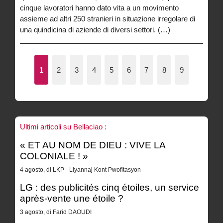
cinque lavoratori hanno dato vita a un movimento
assieme ad altri 250 stranieri in situazione irregolare di
una quindicina di aziende di diversi settori. (…)
1
2
3
4
5
6
7
8
9
Ultimi articoli su Bellaciao :
« ET AU NOM DE DIEU : VIVE LA
COLONIALE ! »
4 agosto, di LKP - Liyannaj Kont Pwofitasyon
LG : des publicités cinq étoiles, un service
après-vente une étoile ?
3 agosto, di Farid DAOUDI