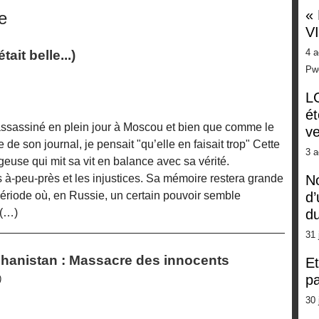
«
e
V
4 a
ait belle...)
Pw
LG
ét
 assassiné en plein jour à Moscou et bien que comme le
ve
ue de son journal, je pensait "qu’elle en faisait trop" Cette
3 a
use qui mit sa vit en balance avec sa vérité.
s à-peu-près et les injustices. Sa mémoire restera grande
No
ériode où, en Russie, un certain pouvoir semble
d’
 (…)
d
31 
fghanistan : Massacre des innocents
Et
pa
)
30 