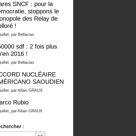
ares SNCF : pour la
mocratie, stoppons le
onopole des Relay de
lloré !
juillet, par Bellaciao
0000 sdf : 2 fois plus
’en 2016 !
juillet, par Bellaciao
CCORD NUCLÉAIRE
MÉRICANO SAOUDIEN
juillet, par Allain GRAUX
arco Rubio
juillet, par Allain GRAUX
chercher :