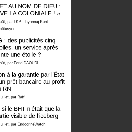
 ET AU NOM DE DIEU :
IVE LA COLONIALE ! »
oût, par LKP - Liyannaj Kont
ofitasyon
 : des publicités cinq
oiles, un service après-
nte une étoile ?
oût, par Farid DAOUDI
n à la garantie par l’État
un prêt bancaire au profit
u RN
juillet, par Raff
 si le BHT n’était que la
rtie visible de l’iceberg
juillet, par EndocrineWatch