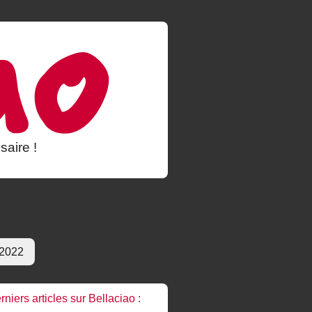
saire !
 2022
rniers articles sur Bellaciao :