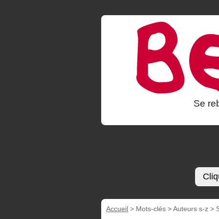
Se reb
Cliq
Accueil
> Mots-clés > Auteurs s-z >