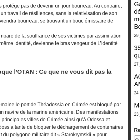
G
us protége pas de devenir un jour bourreau. Au contraire,
dé
travail de résiliences, sans la relativisation de son
m
deviendra bourreau, se trouvant un bouc émissaire de
Bo
empare de la souffrance de ses victimes par assimilation
29 
même identité, devienne le bras vengeur de L’identité
35
qu
27 
oque l’OTAN : Ce que ne vous dit pas la
A
A
24 
M
maine le port de Théadossia en Crimée est bloqué par
d’un navire de la marine américaine. Des manifestations
23 
 principales villes de Crimée ainsi qu’à Odessa et
ossia tante de bloquer le déchargement de contenaires
Re
du polygone militaire dit « Starokrymskii » pour