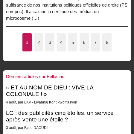
suffisance de nos institutions politiques officielles de droite (PS
compris). Il a calciné la certitude des médias du
microcosme (…)
1
2
3
4
5
6
7
8
Derniers articles sur Bellaciao :
« ET AU NOM DE DIEU : VIVE LA
COLONIALE ! »
4 août, par LKP - Liyannaj Kont Pwofitasyon
LG : des publicités cinq étoiles, un service
après-vente une étoile ?
3 août, par Farid DAOUDI