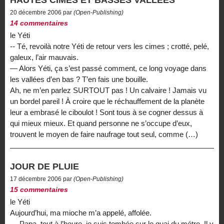
20 décembre 2006 par
(Open-Publishing)
14 commentaires
le Yéti
-- Té, revoilà notre Yéti de retour vers les cimes ; crotté, pelé,
galeux, l’air mauvais.
— Alors Yéti, ça s’est passé comment, ce long voyage dans
les vallées d’en bas ? T’en fais une bouille.
Ah, ne m’en parlez SURTOUT pas ! Un calvaire ! Jamais vu
un bordel pareil ! À croire que le réchauffement de la planète
leur a embrasé le ciboulot ! Sont tous à se cogner dessus à
qui mieux mieux. Et quand personne ne s’occupe d’eux,
trouvent le moyen de faire naufrage tout seul, comme (…)
JOUR DE PLUIE
17 décembre 2006 par
(Open-Publishing)
15 commentaires
le Yéti
Aujourd’hui, ma mioche m’a appelé, affolée.
— Papa, tout à l’heure, je suis tombée sur le quai du métro. Il y