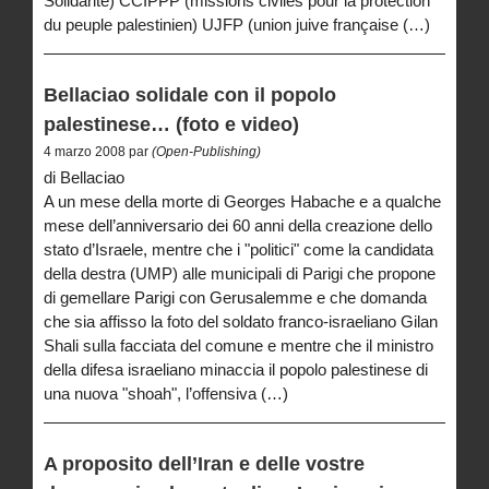
Solidarité) CCIPPP (missions civiles pour la protection
du peuple palestinien) UJFP (union juive française (…)
Bellaciao solidale con il popolo
palestinese… (foto e video)
4 marzo 2008 par
(Open-Publishing)
di Bellaciao
A un mese della morte di Georges Habache e a qualche
mese dell’anniversario dei 60 anni della creazione dello
stato d’Israele, mentre che i "politici" come la candidata
della destra (UMP) alle municipali di Parigi che propone
di gemellare Parigi con Gerusalemme e che domanda
che sia affisso la foto del soldato franco-israeliano Gilan
Shali sulla facciata del comune e mentre che il ministro
della difesa israeliano minaccia il popolo palestinese di
una nuova "shoah", l’offensiva (…)
A proposito dell’Iran e delle vostre