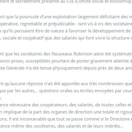
ent et secrètement présenté au CSE (Comité social et économique
nt que la poursuite d’une exploitation largement déficitaire des ma
opérative, regrettable et préjudiciable - tant vis à vis des sociétai
s qu’ils pensaient être de nature à favoriser le développement de l
e, sociale et coopératif que des salariés qui font vivre la structure 
nt que les sociétaires des Nouveaux Robinson aient été systématiq
sions prises, susceptibles pourtant de porter gravement atteinte à
e Générale n’a été tenue physiquement depuis près de deux ans ma
t qu’aucune réponse n’ait été apportée aux très nombreuses ques
que par les autres, , questions orales ou écrites envoyées par cour
n.
ance nécessaire des coopérateurs, des salariés, de toutes celles e
 implique de la part des organes de direction une totale et rigo
ions. Il est inconcevable que tout se passe comme si le Directoire 
stence même des sociétaires, des salariés et de leurs intérêts...