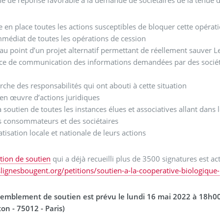
é de réponse favorable à la demande de sociétaires de la tenue 
e en place toutes les actions susceptibles de bloquer cette opér
mmédiat de toutes les opérations de cession
au point d’un projet alternatif permettant de réellement sauve
ce de communication des informations demandées par des sociétaire
u
rche des responsabilités qui ont abouti à cette situation
 en œuvre d’actions juridiques
à soutien de toutes les instances élues et associatives allant dan
es consommateurs et des sociétaires
tisation locale et nationale de leurs actions
ition de soutien
qui a déjà recueilli plus de 3500 signatures est ac
lignesbougent.org/petitions/soutien-a-la-cooperative-biologiqu
emblement de soutien est prévu le lundi 16 mai 2022 à 18h00
on - 75012 - Paris)