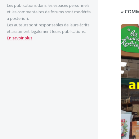
Les publications dans les espaces personnels
« COMM
et les commentaires de forums sont modérés
a posteriori.
Les auteurs sont responsables de leurs écrits
et assument légalement leurs publications.
En savoir plus