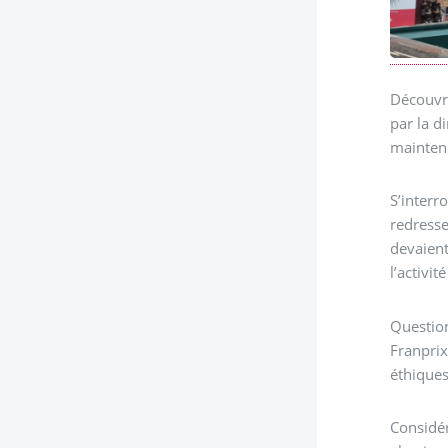
Découvra
par la d
maintenu
S’interr
redresse
devaient
l’activit
Question
Franprix
éthiques
Considér