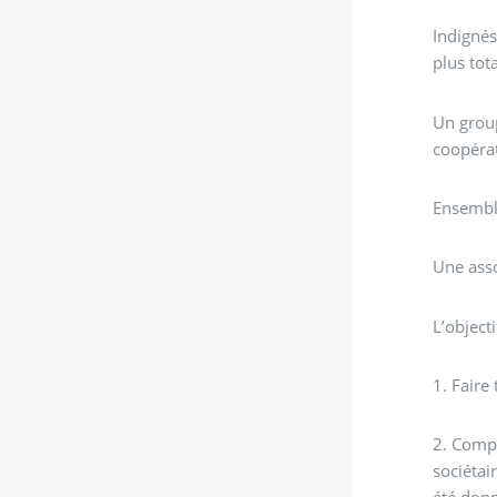
Indignés
plus tota
Un group
coopérat
Ensemble
Une asso
L’object
1. Faire
2. Compr
sociétai