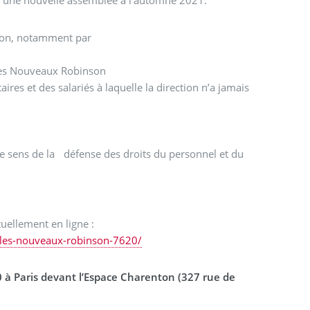
d’une nouvelle assemblée à l’automne 2021.
ation, notamment par
r Les Nouveaux Robinson
s et des salariés à laquelle la direction n’a jamais
s le sens de la défense des droits du personnel et du
tuellement en ligne :
e-les-nouveaux-robinson-7620/
 à Paris devant l’Espace Charenton (327 rue de