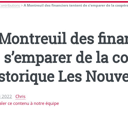
Contributions
>
A Montreuil des financiers tentent de s’emparer de la coopéra
Montreuil des fina
 s’emparer de la c
storique Les Nouv
i 2022
Chris
aler ce contenu à notre équipe