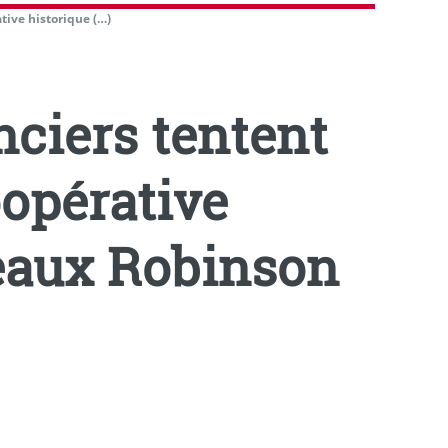
tive historique (…)
nciers tentent
oopérative
eaux Robinson