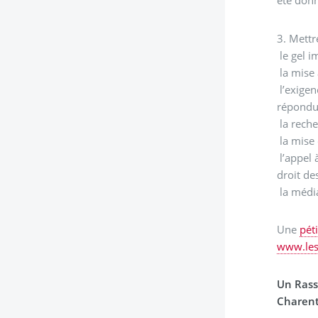
été donn
3. Mettr
le gel i
la mise 
l’exigen
répond
la reche
la mise
l’appel 
droit d
la média
Une
pét
www.les
Un Rass
Charent