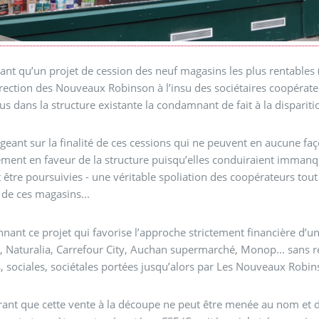
nt qu’un projet de cession des neuf magasins les plus rentables
irection des Nouveaux Robinson à l’insu des sociétaires coopérate
s dans la structure existante la condamnant de fait à la disparitio
ogeant sur la finalité de ces cessions qui ne peuvent en aucune f
ment en faveur de la structure puisqu’elles conduiraient immanqua
 être poursuivies - une véritable spoliation des coopérateurs tout
é de ces magasins...
nant ce projet qui favorise l’approche strictement financière d’un
, Naturalia, Carrefour City, Auchan supermarché, Monop... sans r
, sociales, sociétales portées jusqu’alors par Les Nouveaux Robins
ant que cette vente à la découpe ne peut être menée au nom et da