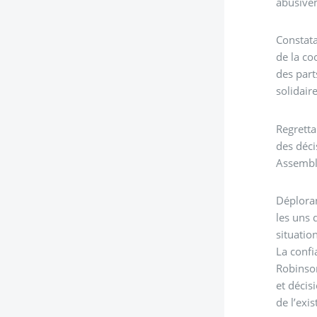
abusivem
Constata
de la co
des part
solidair
Regretta
des déci
Assemblé
Déploran
les uns 
situatio
La confi
Robinson
et décis
de l’exi