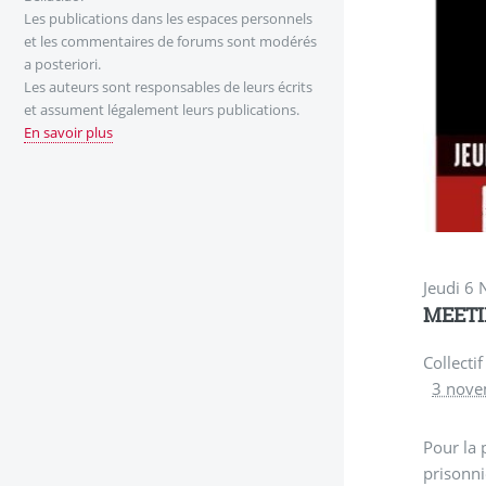
Les publications dans les espaces personnels
et les commentaires de forums sont modérés
a posteriori.
Les auteurs sont responsables de leurs écrits
et assument légalement leurs publications.
En savoir plus
Jeudi 6
MEETI
Collecti
3 nove
Pour la 
prisonni