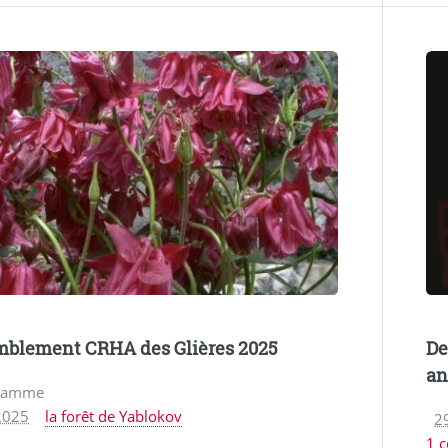
blement CRHA des Glières 2025
De
an
gramme
2025
la forêt de Yablokov
2
1 