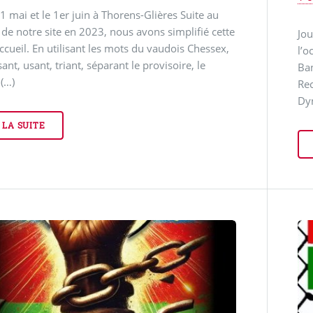
31 mai et le 1er juin à Thorens-Glières Suite au
 de notre site en 2023, nous avons simplifié cette
Jou
ccueil. En utilisant les mots du vaudois Chessex,
l’o
ant, usant, triant, séparant le provisoire, le
Ban
 (…)
Rec
Dyn
 LA SUITE