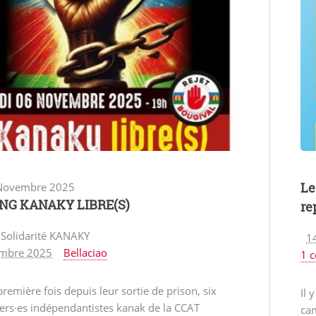
Le
 Novembre 2025
NG KANAKY LIBRE(S)
re
f Solidarité KANAKY
14
mbre 2025
Bellaciao
1 
première fois depuis leur sortie de prison, six
Il 
ers·es indépendantistes kanak de la CCAT
cam