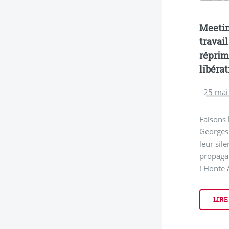
Meetin
travail
réprim
libéra
25 mai
Faisons 
Georges 
leur sil
propaga
! Honte 
LIRE