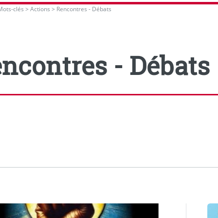
Mots-clés
>
Actions
>
Rencontres - Débats
ncontres - Débats