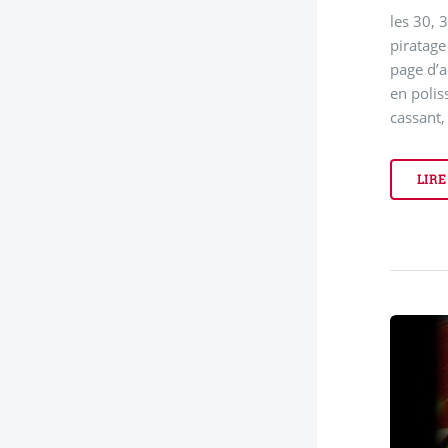
les 30, 
piratage
page d’a
en poliss
cassant,
LIRE