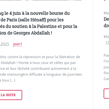
g le 4 juin à la nouvelle bourse du
Me
De
 de Paris (salle Hénaff) pour les
dr
és du soutien à la Palestine et pour la
tion de Georges Abdallah !
Mon
1
 2025
jean1
Pa
bloc contre la répression et pour la libération de
l’i
Abdallah ! Honte à tous ceux et celles qui par
jou
ence et leur lâcheté contribuent activement à la
fin
nde mensongère diffusée à longueur de journées
Car
à tous (…)
 LA SUITE