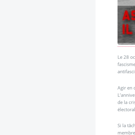
Le 28 oc
fascisme
antifasc
Agir en 
L’annive
de la cr
électora
Si la tâ
membre 