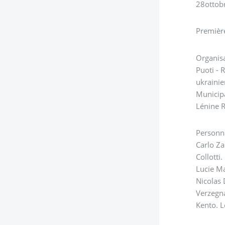
28ottob
Première
Organisa
Puoti - 
ukrainie
Municipa
Lénine R
Personna
Carlo Za
Collotti
Lucie M
Nicolas 
Verzegna
Kento. L