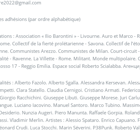
re2022@gmail.com
s adhésions (par ordre alphabétique)
tions : Association « Ilio Barontini » - Livourne. Auro et Marco -
Rome. Collectif de la fierté prolétarienne - Savona. Collectif de l’é
nne. Communistes Arezzo. Communistes de Milan. Court-circuit - R
lité - Ravenne. La Villette - Rome. Militant. Monde multipolaire
osso 17 - Reggio Emilia. Espace social Roberto Scialabba. Агенци
lités : Alberto Fazolo. Alberto Sgalla. Alessandra Kersevan. Ale
mpetti. Clara Statello. Claudia Cernigoi. Cristiano Armati. Federi
. Giorgio Racchichini. Giuseppe Libuti. Giuseppe Morese. Juri Carlucc
angue. Luciano Iacovino. Manuel Santoro. Marco Tubino. Massimo
Desiderio. Nunzia Augeri. Piero Manunta. Raffaele Gorpia. Rolando
ssi. Vladimir Merlin. Artistes : Alessio Spataro. Enrico Capuano. Fede
éonard Crudi. Luca Stocchi. Marin Séverini. P38Punk. Roberto Val