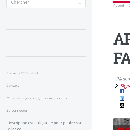
Accueil
>
A
F
Archives 1999-2021
24 se
Sign
Contact
Mentions légales
|
Qui sommes-nous
Se connecter
L’inscription est obligatoire pour publier sur
Bellaciao.