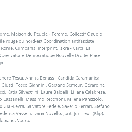
 Rome. Maison du Peuple - Teramo. Collectif Claudio
toile rouge du nord-est Coordination antifasciste
ome. Cumpanis. Interprint. Iskra - Carpi. La
. Observatoire Démocratique Nouvelle Droite. Place
ja.
ssandro Testa. Annita Benassi. Candida Caramanica.
co Giusti. Fosco Giannini. Gaetano Semeur. Gérardine
i. Katia Silvestrini. Laure Baldelli. Liliane Calabrese.
 Cazzanelli. Massimo Recchioni. Milena Panizzolo.
 Giai-Levra. Salvatore Fedele. Saverio Ferrari. Stefano
rica Vasselli. Ivana Novello. Jorit. Juri Teoli (Klip).
lepiano. Vauro.