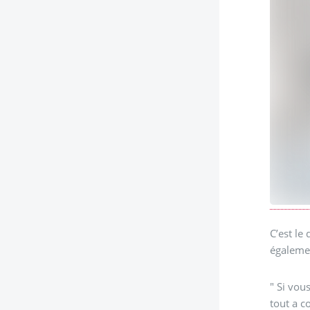
C’est le
égalemen
" Si vou
tout a c