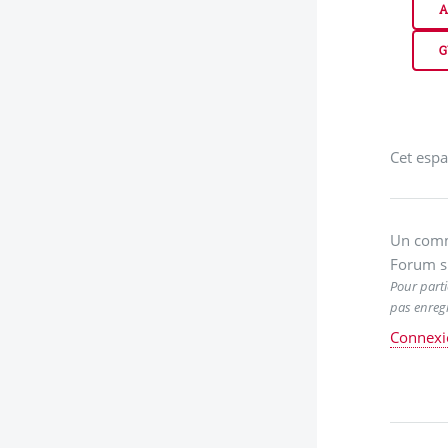
A
G
Cet espa
Un comm
Forum s
Pour parti
pas enregi
Connexi