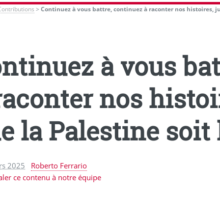
Contributions
>
Continuez à vous battre, continuez à raconter nos histoires, j
ntinuez à vous bat
raconter nos histoi
e la Palestine soit 
rs 2025
Roberto Ferrario
aler ce contenu à notre équipe