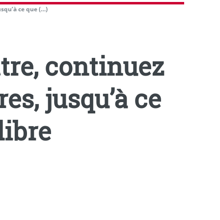
usqu’à ce que (…)
tre, continuez
res, jusqu’à ce
libre