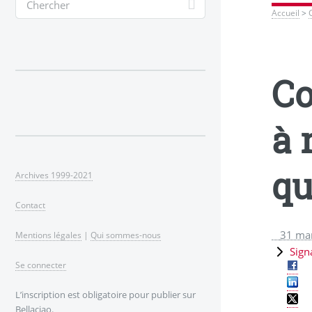
Accueil
>
Co
à 
qu
Archives 1999-2021
Contact
31 ma
Mentions légales
|
Qui sommes-nous
Sign
Se connecter
L’inscription est obligatoire pour publier sur
Bellaciao.