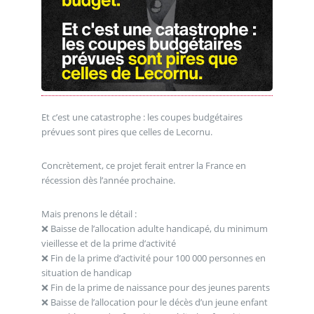
Et c’est une catastrophe : les coupes budgétaires
prévues sont pires que celles de Lecornu.
Concrètement, ce projet ferait entrer la France en
récession dès l’année prochaine.
Mais prenons le détail :
❌ Baisse de l’allocation adulte handicapé, du minimum
vieillesse et de la prime d’activité
❌ Fin de la prime d’activité pour 100 000 personnes en
situation de handicap
❌ Fin de la prime de naissance pour des jeunes parents
❌ Baisse de l’allocation pour le décès d’un jeune enfant