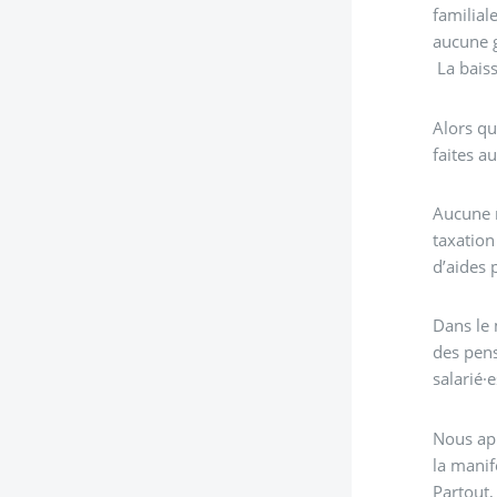
familial
aucune g
La baiss
Alors qu
faites a
Aucune r
taxation
d’aides 
Dans le 
des pens
salarié·
Nous app
la manif
Partout,