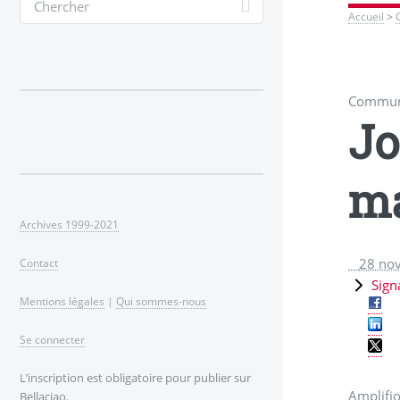
Accueil
>
Communi
Jo
ma
Archives 1999-2021
28 no
Contact
Sign
Mentions légales
|
Qui sommes-nous
Se connecter
L’inscription est obligatoire pour publier sur
Amplifio
Bellaciao.