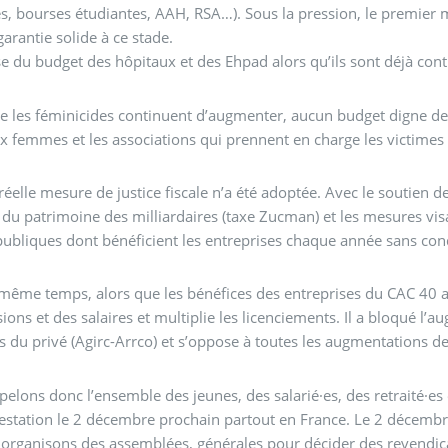
es, bourses étudiantes, AAH, RSA…). Sous la pression, le premier 
arantie solide à ce stade.
e du budget des hôpitaux et des Ehpad alors qu’ils sont déjà cont
e les féminicides continuent d’augmenter, aucun budget digne de c
ux femmes et les associations qui prennent en charge les victimes
éelle mesure de justice fiscale n’a été adoptée. Avec le soutien de
 du patrimoine des milliardaires (taxe Zucman) et les mesures vis
publiques dont bénéficient les entreprises chaque année sans cond
même temps, alors que les bénéfices des entreprises du CAC 40 at
ions et des salaires et multiplie les licenciements. Il a bloqué l
es du privé (Agirc-Arrco) et s’oppose à toutes les augmentations de
elons donc l’ensemble des jeunes, des salarié·es, des retraité·es e
estation le 2 décembre prochain partout en France. Le 2 décembre
 organisons des assemblées, générales pour décider des revendicat