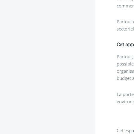
commenc
Partout 
sectoriel
Cet appe
Partout,
possibles
organisa
budget à
La porte
environ
Cet espa