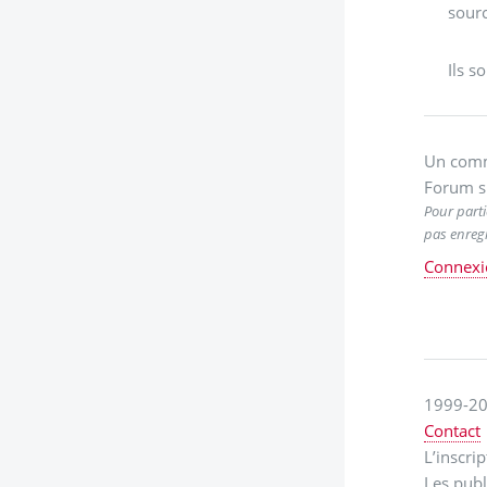
sourc
Ils so
Un comm
Forum s
Pour parti
pas enregi
Connexi
1999-20
Contact
L’inscri
Les publ