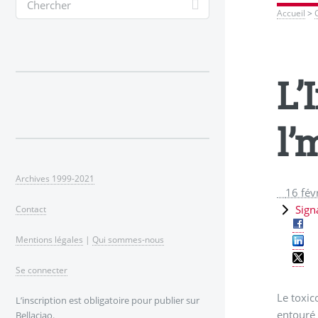
Accueil
>
L’
l’
Archives 1999-2021
16 fév
Sign
Contact
Mentions légales
|
Qui sommes-nous
Se connecter
Le toxic
L’inscription est obligatoire pour publier sur
entouré 
Bellaciao.