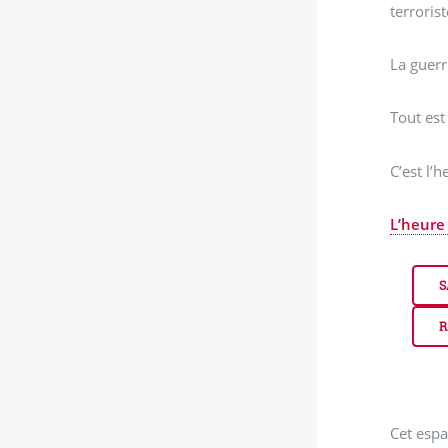
terroris
La guerre
Tout est
C’est l’h
L’heure 
S
R
Cet espa