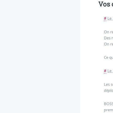
Vos
#
Le 
On re
Des r
On re
Ce qu
#
Le 
Les s
déplo
BOSS
prem