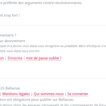
e préférée des arguments contre-révolutionnaires.
nt trop fort !
entaire ?
ur abonnement
ciper à ce forum, vous devez vous enregistrer au préalable. Merci d’indiquer ci-de
stré, vous devez vous inscrire.
on
|
S’inscrire
|
mot de passe oublié ?
26 Bellaciao
|
Mentions légales
|
Qui sommes-nous
|
Se connecter
ption est obligatoire pour publier sur Bellaciao.
ications dans les espaces personnels et les commentaires de for