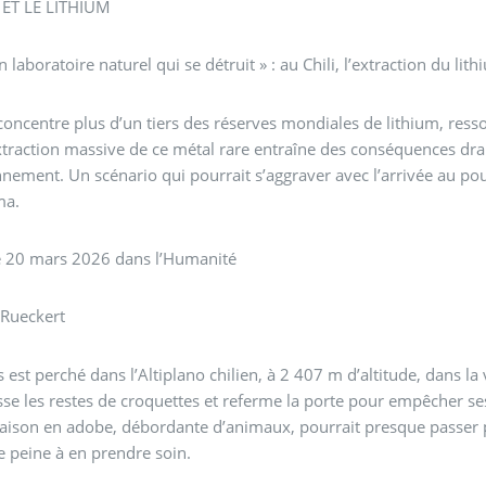
I ET LE LITHIUM
n laboratoire naturel qui se détruit » : au Chili, l’extraction du lit
 concentre plus d’un tiers des réserves mondiales de lithium, resso
xtraction massive de ce métal rare entraîne des conséquences dra
nnement. Un scénario qui pourrait s’aggraver avec l’arrivée au po
ma.
le 20 mars 2026 dans l’Humanité
 Rueckert
s est perché dans l’Altiplano chilien, à 2 407 m d’altitude, dans
se les restes de croquettes et referme la porte pour empêcher ses 
aison en adobe, débordante d’animaux, pourrait presque passer 
ste peine à en prendre soin.