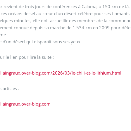
 revient de trois jours de conférences à Calama, à 150 km de là,
, ces océans de sel au cœur d’un désert célèbre pour ses flamants
lques minutes, elle doit accueillir des membres de la communaut
ment connue depuis sa marche de 1 534 km en 2009 pour défendre
rme.
le d’un désert qui disparaît sous ses yeux
ur le lien pour lire la suite :
allaingraux.over-blog.com/2026/03/le-chili-et-le-lithium.html
 articles :
allaingraux.over-blog.com