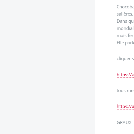
Chocobar
salières
Dans que
mondiale
mais fe
Elle par
cliquer s
https://
tous mes
https://
GRAUX