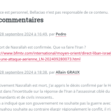
ce est personnel, Bellaciao n'est pas responsable de ce contenu.
 commentaires
 28 septembre 2024 à 16:49
,
par
Pedro
rt de Nasrallah est confirmée. Que va faire l’Iran ?
s://www.bfmtv.com/international/moyen-orient/direct-liban-israe
-une-attaque-aerienne_LN-202409280073.html
 28 septembre 2024 à 18:38
,
par
Allain GRAUX
tivement Nasrallah est mort, j’ai appris le décès confirmé par le 
t dans l’incertitude sur la réponse de l’Iran à l’assassinat ciblé 
ndants et de civils innocents..
n a indiqué que son gouvernement ne souhaite pas la guerre avec 
yahou souhaite au contraire élargir régionalement le conflit, il n’