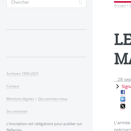
Accueil
>
L
M
Archives 1999-2021
28 se
Sign
Contact
Mentions légales
|
Qui sommes-nous
Se connecter
L’armée 
L’inscription est obligatoire pour publier sur
précises
Bellaciao.