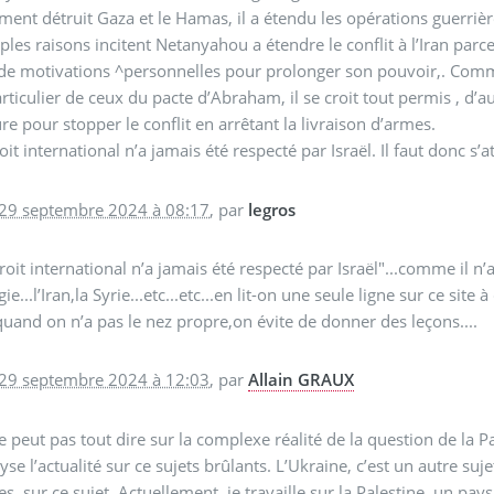
ment détruit Gaza et le Hamas, il a étendu les opérations guerrières
ples raisons incitent Netanyahou a étendre le conflit à l’Iran parc
de motivations ^personnelles pour prolonger son pouvoir,. Comme 
rticulier de ceux du pacte d’Abraham, il se croit tout permis , d’
e pour stopper le conflit en arrêtant la livraison d’armes.
oit international n’a jamais été respecté par Israël. Il faut donc s’
 29 septembre 2024 à 08:17
,
par
legros
roit international n’a jamais été respecté par Israël"...comme il n
ie...l’Iran,la Syrie...etc...etc...en lit-on une seule ligne sur ce site
uand on n’a pas le nez propre,on évite de donner des leçons....
 29 septembre 2024 à 12:03
,
par
Allain GRAUX
 peut pas tout dire sur la complexe réalité de la question de la P
lyse l’actualité sur ce sujets brûlants. L’Ukraine, c’est un autre s
les. sur ce sujet. Actuellement, je travaille sur la Palestine, un p