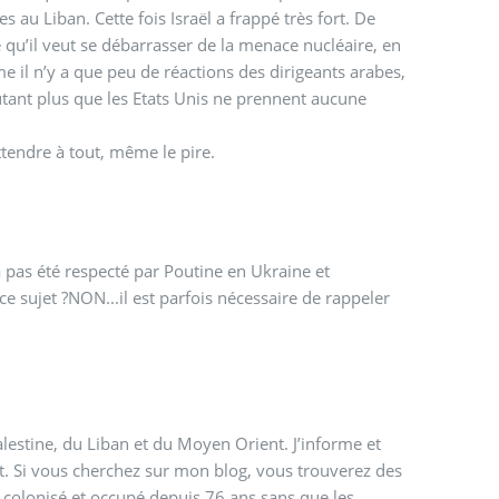
 au Liban. Cette fois Israël a frappé très fort. De
e qu’il veut se débarrasser de la menace nucléaire, en
il n’y a que peu de réactions des dirigeants arabes,
autant plus que les Etats Unis ne prennent aucune
attendre à tout, même le pire.
’a pas été respecté par Poutine en Ukraine et
 à ce sujet ?NON...il est parfois nécessaire de rappeler
alestine, du Liban et du Moyen Orient. J’informe et
ujet. Si vous cherchez sur mon blog, vous trouverez des
ays colonisé et occupé depuis 76 ans sans que les