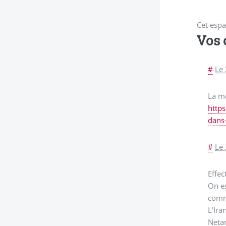
Cet espa
Vos
#
Le
La mo
http
dans
#
Le
Effec
On es
comma
L’Ira
Netan