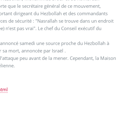
orte que le secrétaire général de ce mouvement,
mportant dirigeant du Hezbollah et des commandants
rces de sécurité : "Nasrallah se trouve dans un endroit
e) n’est pas vrai". Le chef du Conseil exécutif du
, a annoncé samedi une source proche du Hezbollah à
sa mort, annoncée par Israël .
e l’attaque peu avant de la mener. Cependant, la Maison
élienne.
html