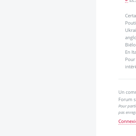
Certa
Pouti
Ukrai
anglo
Biélo
En It
Pour 
intér
Un comm
Forum s
Pour parti
pas enregi
Connexi