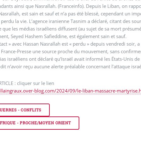
nts ainsi que Nasrallah. (Franceinfo). Depuis le Liban, on rapp
asrallah, est sain et sauf et n’a pas été blessé, cependant un i
 perdu la vie. L’agence iranienne Tasnim a déclaré, citant des sou
ce que les médias israéliens diffusent (au sujet de sa mort présumé
nt, Seyed Hashem Safieddine, est également sain et sauf.
tact » avec Hassan Nasrallah est « perdu » depuis vendredi soir
 France-Presse une source proche du mouvement, sans confirmer 
as israéliens ont déclaré qu’Israël avait informé les États-Unis d
dit n’avoir reçu aucune alerte préalable concernant l’attaque isra
RTICLE : cliquer sur le lien
allaingraux.over-blog.com/2024/09/le-liban-massacre-martyrise.
UERRES - CONFLITS
FRIQUE - PROCHE/MOYEN ORIENT