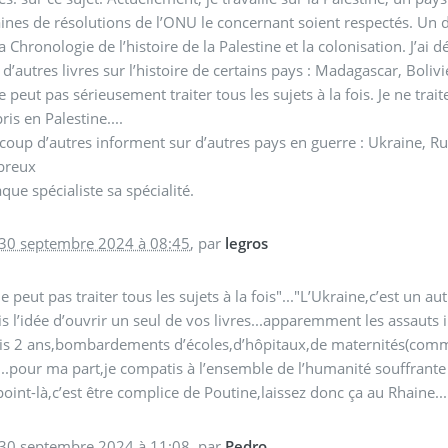
ines de résolutions de l’ONU le concernant soient respectés. Un dén
a Chronologie de l’histoire de la Palestine et la colonisation. J’ai dé
 d’autres livres sur l’histoire de certains pays : Madagascar, Bolivie
 peut pas sérieusement traiter tous les sujets à la fois. Je ne trait
is en Palestine....
oup d’autres informent sur d’autres pays en guerre : Ukraine, Russ
breux
que spécialiste sa spécialité.
 30 septembre 2024 à 08:45
,
par
legros
e peut pas traiter tous les sujets à la fois"..."L’Ukraine,c’est un autre
s l’idée d’ouvrir un seul de vos livres...apparemment les assauts
s 2 ans,bombardements d’écoles,d’hôpitaux,de maternités(comme G
..pour ma part,je compatis à l’ensemble de l’humanité souffrante
point-là,c’est être complice de Poutine,laissez donc ça au Rhaine...
 30 septembre 2024 à 11:08
,
par
Pedro