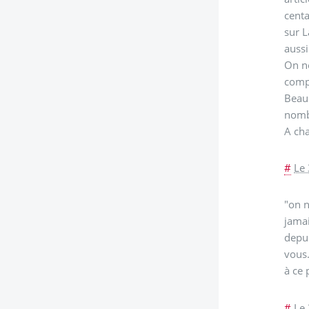
centa
sur L
aussi
On ne
compr
Beauc
nom
A cha
#
Le
"on n
jamai
depui
vous.
à ce 
#
Le