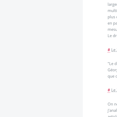
large
multi
plus 
en pa
mesur
Le dr
#
Le
"Le d
Géorg
que q
#
Le
On ne
j’ana
artic