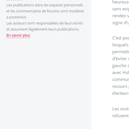
heureuse
Les publications dans les espaces personnels
sans exi
et les commentaires de forums sont modérés
rendez-v
a posteriori.
signe d’
Les auteurs sont responsables de leurs écrits
et assument légalement leurs publications.
En savoir plus
C’est po
lesquels
permettr
d’éviter une no
gauche d
avec Hol
commun a
recours 
électeur
Les soutien
refusent