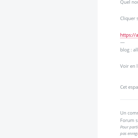
Quel nou
Cliquer s
https:/
—
blog : a
Voir en 
Cet espa
Un comm
Forum s
Pour parti
pas enregi