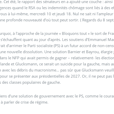
. Cet été, le rapport des sénateurs en a ajouté une couche : ainsi
gences quand le RSA ou les indemnités chômage sont liés à des ef
ous à lui-même, mercredi 10 et jeudi 18. Nul ne sait ni l’ampleur ni
une profonde nouveauté d’où tout peut sortir. ( Regards du 8 sept. 
urquoi, à l’approche de la journée « Bloquons tout » le sort de Fra
 s’échauffent quant au jour d’après. Les soutiens d’Emmanuel Mac
ait d’arrimer le Parti socialiste (PS) à un futur accord de non-censur
uvelle dissolution. Une solution Barnier et Bayrou, élargie grâce à ceux qui au PS refusent l’alliance globale de la
ans le NFP qui avait permis de gagner – relativement- les élection
lande et Glucksmann, ce serait un suicide pour la gauche, mais aus
vec les débris du macronisme… pas sûr que Glucksmann veuille s’
pour se présenter aux présidentielles de 2027. Or, il ne peut pas
s des classes populaires de gauche.
s d’une solution de gouvernement avec le PS, comme le courant Hollande, misent sur Bernar
 à parler de crise de régime.