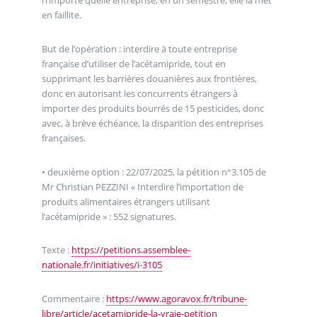
n’importe quelle entreprise, en un semestre, elle la met
en faillite.
But de l’opération : interdire à toute entreprise
française d’utiliser de l’acétamipride, tout en
supprimant les barrières douanières aux frontières,
donc en autorisant les concurrents étrangers à
importer des produits bourrés de 15 pesticides, donc
avec, à brève échéance, la disparition des entreprises
françaises.
• deuxième option : 22/07/2025, la pétition n°3.105 de
Mr Christian PEZZINI « Interdire l’importation de
produits alimentaires étrangers utilisant
l’acétamipride » : 552 signatures.
Texte :
https://petitions.assemblee-
nationale.fr/initiatives/i-3105
Commentaire :
https://www.agoravox.fr/tribune-
libre/article/acetamipride-la-vraie-petition