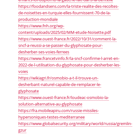
https://foodandsens.com/la-triste-realite-des-recoltes-
de-noisettes-en-turquie-elles-fournissent-70-de-la-
production-mondiale
https://www.fnh.org/wp-
content/uploads/2025/02/MM-etude-Noisette.pdf
https://www.ouest-france.fr/2022/10/31/comment-la-
sncf-a-reussi-a-se-passer-du-glyphosate-pour-
desherber-ses-voies-ferrees
https://www.francetvinfo.fr/la-sncf-confirme-l-arret-en-
2022-de-l-utilisation-du-glyphosate-pour-desherber-les-
voies
https://wikiagri.fr/osmobio-a-t-il-trouve-un-
desherbant-naturel-capable-de-remplacer-le-
glyphosate
https://www.ouest-france.fr/loudeac-osmobio-la-
solution-alternative-au-glyphosate
https://fra.mobileapiru.com/russie-missiles-
hypersoniques-testes-mediterranee
https://www.globalsecurity.org/military/world/russia/gremlin-
gzur