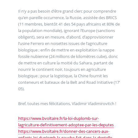
Il n’y a pas besoin d’être grand clerc pour comprendre
qu’en pareille occurrence, la Russie, assistée des BRICS
(11 membres, bientôt 41 des 54 pays africains et 80% de
la population mondiale), ignorant l’Europe (sanctions
obligent), sera en mesure, d’abord, d’approvisionner
l’usine Ferrero en noisettes issues de l’agriculture
biologique ; enfin de mettre en exploitation la nappe
fossile nubienne (24 millions de kilomètres cube), donc
de mettre en culture la moitié du Sahara, partant de
nourrir le continent noir, toujours en agriculture
biologique ; pour la logistique, la Chine fournit les
conteneurs et bateaux de la Belt and Road Initiative (17’
05).
Bref, toutes mes félicitations, Vladimir Vladimirovitch !
https://www.bvoltaire.fr/la-loi-duplomb-sur-
lagriculture-definitivement-adoptee-par-les-deputes
https://www.bvoltaire.fr/donner-des-cancers-aux-
enfants-loi-duplomb-la-gauche-fait-dans-la-dentelle