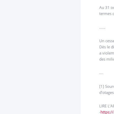
Au 31 oc
termes d
......
Un cess
Dès le d
a viole
des mili
....
[1] Sour
d’otages
LIRE L’A
-
https:/