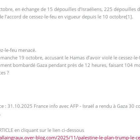
tobre, en échange de 15 dépouilles d’Israéliens, 225 dépouilles
e l’accord de cessez-le-feu en vigueur depuis le 10 octobre[1].
ez-le-feu menacé.
imanche 19 octobre, accusant le Hamas d’avoir violé le cessez-le-f
mment bombardé Gaza pendant près de 12 heures, faisant 104 mor
ces ?
ce : 31.10.2025 France info avec AFP - Israël a rendu à Gaza 30 
.
RTICLE en cliquant sur le lien ci-dessous
/allaingraux.over-blog.com/2025/11/palestine-le-plan-trump-le-ce