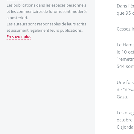
Les publications dans les espaces personnels
Dans l’é
et les commentaires de forums sont modérés
que 95 d
a posteriori.
Les auteurs sont responsables de leurs écrits
Cessez l
et assument légalement leurs publications.
En savoir plus
Le Hamas
le 10 oc
"remettr
544 sont
Une fois
de "désa
Gaza.
Les otag
octobre 
Cisjorda