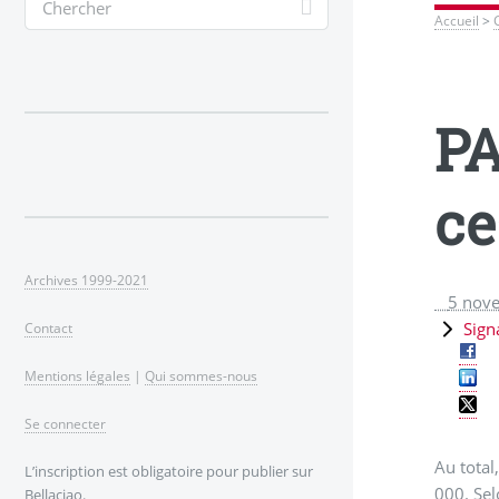
Accueil
>
PA
ce
Archives 1999-2021
5 nov
Sign
Contact
Mentions légales
|
Qui sommes-nous
Se connecter
Au total
L’inscription est obligatoire pour publier sur
000. Sel
Bellaciao.