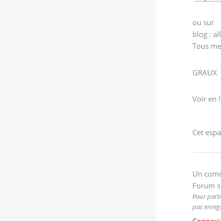
ou sur
blog : a
Tous mes 
GRAUX
Voir en 
Cet espa
Un comm
Forum s
Pour parti
pas enregi