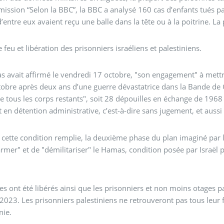
mission “Selon la BBC”, la BBC a analysé 160 cas d’enfants tués pa
’entre eux avaient reçu une balle dans la tête ou à la poitrine. L
e feu et libération des prisonniers israéliens et palestiniens.
 avait affirmé le vendredi 17 octobre, "son engagement" à mettre
tobre après deux ans d’une guerre dévastatrice dans la Bande de G
e tous les corps restants", soit 28 dépouilles en échange de 1968
 en détention administrative, c’est-à-dire sans jugement, et aussi
 cette condition remplie, la deuxième phase du plan imaginé par le
rmer" et de "démilitariser" le Hamas, condition posée par Israël 
es ont été libérés ainsi que les prisonniers et non moins otages p
2023. Les prisonniers palestiniens ne retrouveront pas tous leur 
nie.