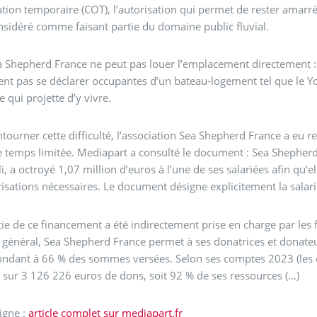
tion temporaire (COT), l’autorisation qui permet de rester amarré
nsidéré comme faisant partie du domaine public fluvial.
 Shepherd France ne peut pas louer l’emplacement directement : 
nt pas se déclarer occupantes d’un bateau-logement tel que le Y
 qui projette d’y vivre.
tourner cette difficulté, l’association Sea Shepherd France a eu 
 temps limitée. Mediapart a consulté le document : Sea Shepher
i, a octroyé 1,07 million d’euros à l’une de ses salariées afin qu
risations nécessaires. Le document désigne explicitement la salar
ie de ce financement a été indirectement prise en charge par les 
t général, Sea Shepherd France permet à ses donatrices et donateu
ndant à 66 % des sommes versées. Selon ses comptes 2023 (les de
sur 3 126 226 euros de dons, soit 92 % de ses ressources (...)
ligne :
article complet sur mediapart.fr