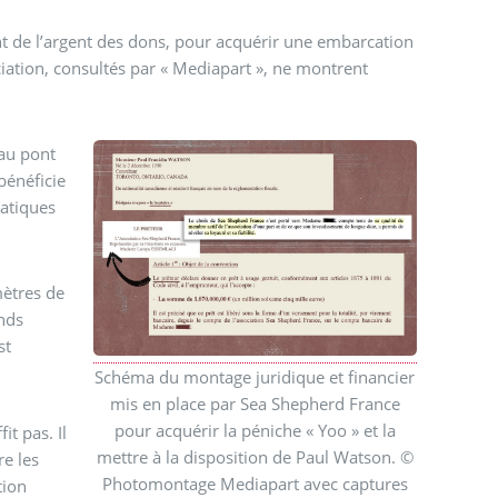
t de l’argent des dons, pour acquérir une embarcation
iation, consultés par « Mediapart », ne montrent
 au pont
 bénéficie
atiques
mètres de
ands
st
Schéma du montage juridique et financier
mis en place par Sea Shepherd France
pour acquérir la péniche « Yoo » et la
t pas. Il
mettre à la disposition de Paul Watson. ©
re les
Photomontage Mediapart avec captures
tion