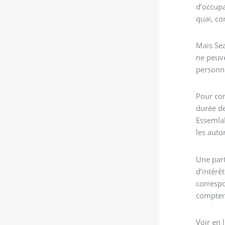
d’occupa
quai, co
Mais Sea
ne peuve
personne
Pour con
durée de
Essemlal
les auto
Une part
d’intérê
correspo
compter 
Voir en 