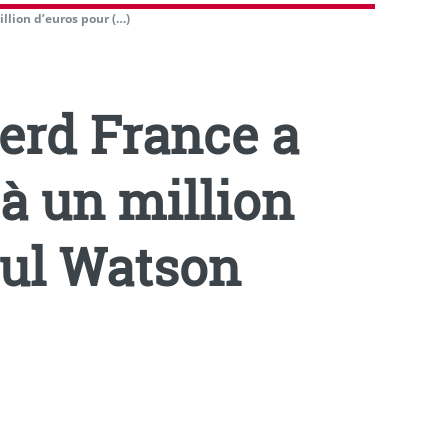
lion d’euros pour (…)
rd France a
à un million
aul Watson