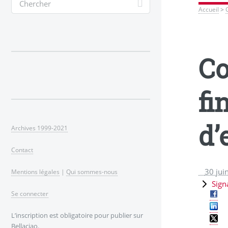
Accueil
>
Co
fi
d’
Archives 1999-2021
Contact
30 jui
Mentions légales
|
Qui sommes-nous
Sign
Se connecter
L’inscription est obligatoire pour publier sur
Bellaciao.