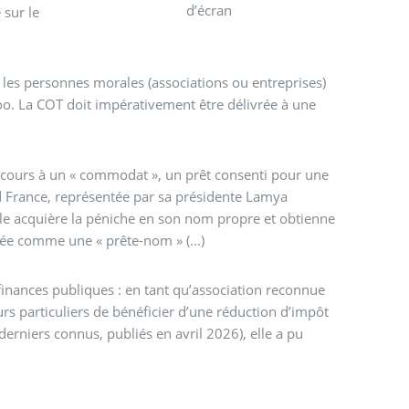
d’écran
 sur le
les personnes morales (associations ou entreprises)
oo. La COT doit impérativement être délivrée à une
recours à un « commodat », un prêt consenti pour une
d France, représentée par sa présidente Lamya
’elle acquière la péniche en son nom propre et obtienne
iée comme une « prête-nom » (...)
finances publiques : en tant qu’association reconnue
rs particuliers de bénéficier d’une réduction d’impôt
rniers connus, publiés en avril 2026), elle a pu