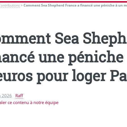
Contributions
>
Comment Sea Shepherd France a financé une péniche à un mil
mment Sea Shephe
nancé une péniche 
euros pour loger P
n 2026
Raff
aler ce contenu à notre équipe