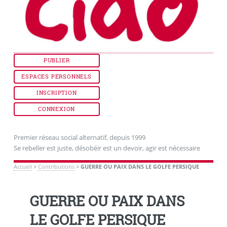
PUBLIER
ESPACES PERSONNELS
INSCRIPTION
CONNEXION
Premier réseau social alternatif, depuis 1999
Se rebeller est juste, désobéir est un devoir, agir est nécessaire
Accueil
>
Contributions
>
GUERRE OU PAIX DANS LE GOLFE PERSIQUE
GUERRE OU PAIX DANS
LE GOLFE PERSIQUE