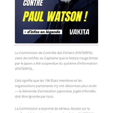
La Commission de Contrôle des Fichiers d’INTERPOL
vient de notifier au Capitaine que la Notice rouge émise
par le Japon a été suspendue du système d’information
d’INTERPOL.
Cela signifie que les 196 États membres et les
organisations partenaires n’y ont désormais plus accès
— la demande d’arrestation japonaise, jugée infondée,
doit être ignorée par tous.
La Commission a exprimé de sérieux doutes sur la