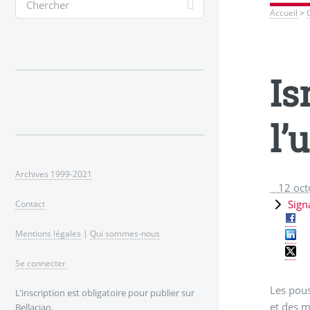
Accueil
>
Is
l’
Archives 1999-2021
12 oc
Sign
Contact
Mentions légales
|
Qui sommes-nous
Se connecter
Les pous
L’inscription est obligatoire pour publier sur
et des m
Bellaciao.