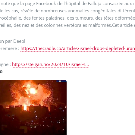
noté que la page Facebook de l’hôpital de Falluja consacrée aux
ie les cas, révèle de nombreuses anomalies congénitales différent
rocéphalie, des fentes palatines, des tumeurs, des têtes défor
reilles, des nez et des colonnes vertébrales malformés.Cet article e
ion par Deepl
première :
https://thecradle.co/articles/israel-drops-depleted-ura
ligne :
https://steigan.no/2024/10/israel-s...
io