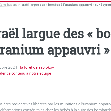
Contributions
>
Israël largue des « bombes à l’uranium appauvri » sur Beyro
raël largue des « 
uranium appauvri »
tobre 2024
la forêt de Yablokov
aler ce contenu à notre équipe
sières radioactives libérées par les munitions à l’uranium appau
alformations congénitales chez les bébés à la suite des bombard