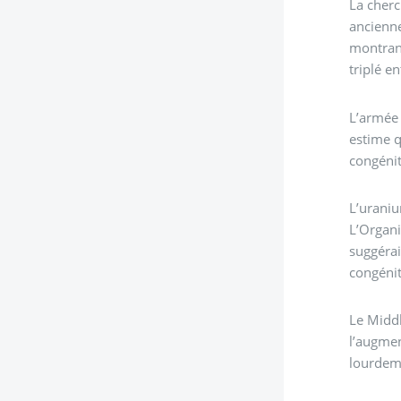
La cherc
ancienne
montrant
triplé e
L’armée 
estime q
congénit
L’uraniu
L’Organi
suggérai
congénit
Le Middl
l’augmen
lourdeme