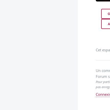
G
A
Cet espa
Un comm
Forum s
Pour parti
pas enregi
Connexi