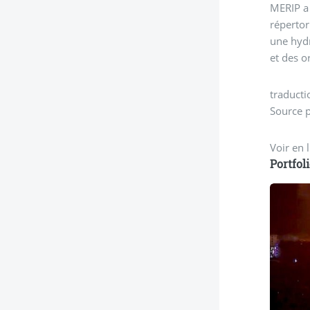
MERIP a 
répertor
une hyd
et des o
traduct
Source 
Voir en 
Portfol