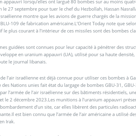
m appauvri lorsqu’elles ont largué 80 bombes sur au moins quatr
 le 27 septembre pour tuer le chef du Hezbollah, Hassan Nasral
israélienne montre que les avions de guerre chargés de la mission
 BLU-109 de fabrication américaine.L’Orient Today note que selon 
if le plus courant à l’intérieur de ces missiles sont des bombes c
mes guidées sont connues pour leur capacité à pénétrer des struc
veloppe en uranium appauvri (UA), utilisé pour sa haute densité,
oute le journal libanais.
de l’air israélienne est déjà connue pour utiliser ces bombes à 
 des Nations unies fait état du largage de bombes GBU-31, GBU
ar l’armée de l’air israélienne sur des bâtiments résidentiels, un
et le 2 décembre 2023.Les munitions à l’uranium appauvri présen
 bombardement d’un site, car elles libèrent des particules radioact
ante.Il est bien connu que l’armée de l’air américaine a utilisé d
en Irak.