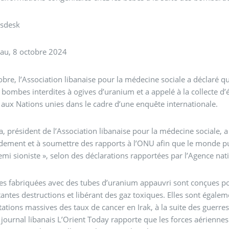
sdesk
eau, 8 octobre 2024
obre, l’Association libanaise pour la médecine sociale a déclaré 
e bombes interdites à ogives d’uranium et a appelé à la collecte d’
aux Nations unies dans le cadre d’une enquête internationale.
a, président de l’Association libanaise pour la médecine sociale, a 
ment et à soumettre des rapports à l’ONU afin que le monde puiss
emi sioniste », selon des déclarations rapportées par l’Agence nat
es fabriquées avec des tubes d’uranium appauvri sont conçues po
antes destructions et libérant des gaz toxiques. Elles sont égalem
tions massives des taux de cancer en Irak, à la suite des guerre
journal libanais L’Orient Today rapporte que les forces aériennes