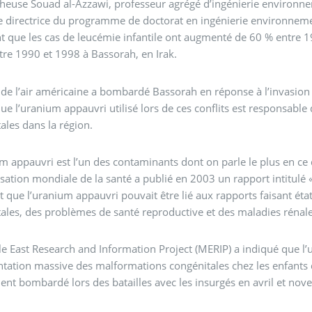
heuse Souad al-Azzawi, professeur agrégé d’ingénierie environne
 directrice du programme de doctorat en ingénierie environnement
 que les cas de leucémie infantile ont augmenté de 60 % entre 1
ntre 1990 et 1998 à Bassorah, en Irak.
de l’air américaine a bombardé Bassorah en réponse à l’invasio
ue l’uranium appauvri utilisé lors de ces conflits est responsabl
ales dans la région.
m appauvri est l’un des contaminants dont on parle le plus en ce
sation mondiale de la santé a publié en 2003 un rapport intitulé « 
t que l’uranium appauvri pouvait être lié aux rapports faisant é
ales, des problèmes de santé reproductive et des maladies rénale
e East Research and Information Project (MERIP) a indiqué que l’
tation massive des malformations congénitales chez les enfants d
nt bombardé lors des batailles avec les insurgés en avril et no