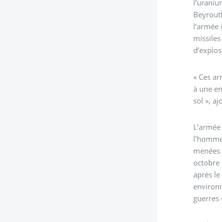
l’uraniu
Beyrouth
l’armée 
missiles
d’explos
« Ces ar
à une en
sol », aj
L’armée 
l’homme
menées p
octobre 
après le
environn
guerres 