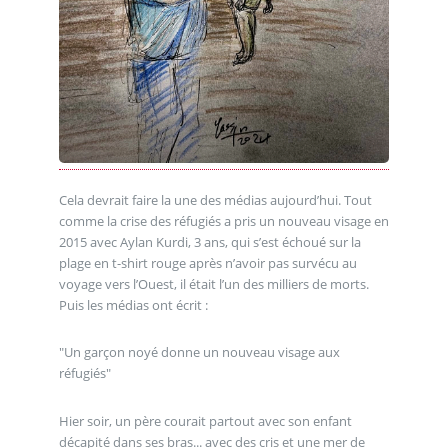
Cela devrait faire la une des médias aujourd’hui. Tout
comme la crise des réfugiés a pris un nouveau visage en
2015 avec Aylan Kurdi, 3 ans, qui s’est échoué sur la
plage en t-shirt rouge après n’avoir pas survécu au
voyage vers l’Ouest, il était l’un des milliers de morts.
Puis les médias ont écrit :
"Un garçon noyé donne un nouveau visage aux
réfugiés"
Hier soir, un père courait partout avec son enfant
décapité dans ses bras... avec des cris et une mer de