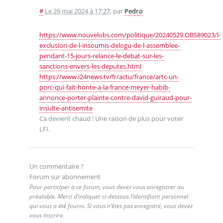
#
Le 29 mai 2024 à 17:27
,
par
Pedro
https://www.nouvelobs.com/politique/20240529.OBS89023/l-
exclusion-de-l-insoumis-delogu-de-l-assemblee-
pendant-15-jours-relance-le-debat-sur-les-
sanctions-envers-les-deputes.html
https://www.i24news.tv/fr/actu/france/artc-un-
porc-qui-fait-honte-a-la-france-meyer-habib-
annonce-porter-plainte-contre-david-guiraud-pour-
insulte-antisemite
Ca devient chaud ! Une raison de plus pour voter
LFI.
Un commentaire ?
Forum sur abonnement
Pour participer à ce forum, vous devez vous enregistrer au
préalable. Merci d’indiquer ci-dessous l’identifiant personnel
qui vous a été fourni. Si vous n’êtes pas enregistré, vous devez
vous inscrire.