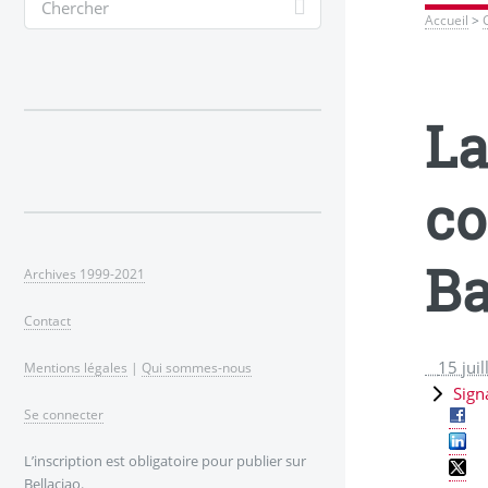
Accueil
>
La
co
Ba
Archives 1999-2021
Contact
15 jui
Mentions légales
|
Qui sommes-nous
Sign
Se connecter
L’inscription est obligatoire pour publier sur
Bellaciao.