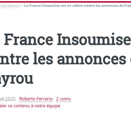
Contributions
>
La France Insoumise est en colère contre les annonces de Fra
 France Insoumise 
ntre les annonces
yrou
llet 2025
Roberto Ferrario
2 coms
aler ce contenu à notre équipe