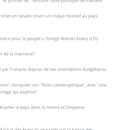
e" et promet de "censurer cette politique de malheur"
iches en faisant courir un risque récessif au pays.
noire pour le peuple », fustige Manon Aubry (LFI)
rt de la macronie".
 par François Bayrou de ses orientations budgétaires.
ronie", évoquant son "bilan catastrophique", avec "une
ômage qui explose".
cipiter le pays dans la misère et l’impasse
 d’achat des Français impactés par la baisse des