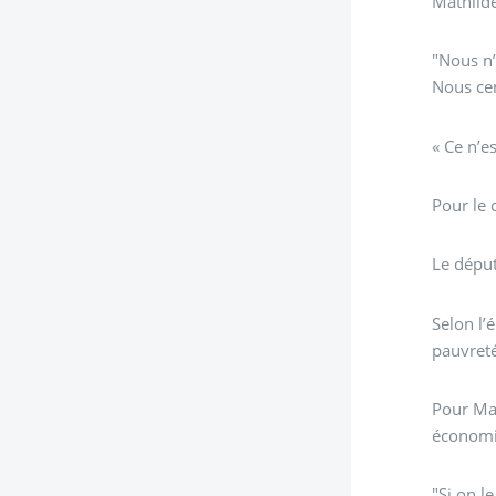
Mathilde
"Nous n’
Nous cen
« Ce n’e
Pour le 
Le déput
Selon l’
pauvret
Pour Man
économi
"Si on l