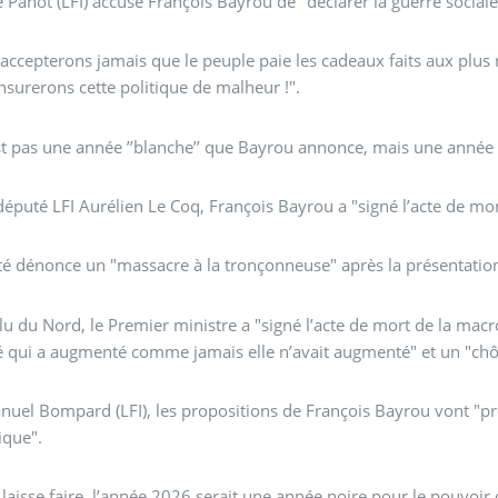
 Panot (LFI) accuse François Bayrou de "déclarer la guerre social
accepterons jamais que le peuple paie les cadeaux faits aux plus r
surerons cette politique de malheur !".
st pas une année ’’blanche’’ que Bayrou annonce, mais une année 
député LFI Aurélien Le Coq, François Bayrou a "signé l’acte de mo
é dénonce un "massacre à la tronçonneuse" après la présentation
élu du Nord, le Premier ministre a "signé l’acte de mort de la mac
é qui a augmenté comme jamais elle n’avait augmenté" et un "ch
uel Bompard (LFI), les propositions de François Bayrou vont "pré
que".
e laisse faire, l’année 2026 serait une année noire pour le pouvoir