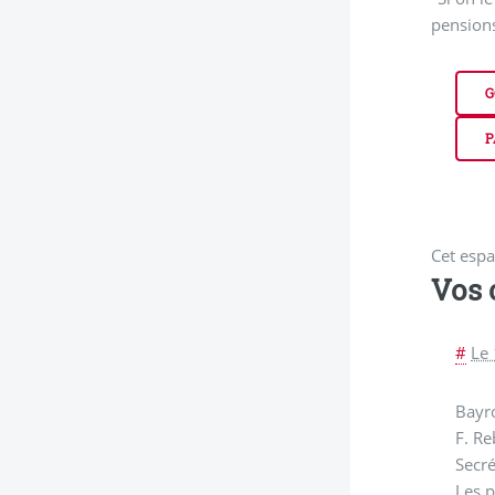
pensions
G
P
Cet espa
Vos
#
Le 
Bayro
F. Re
Secré
Les p