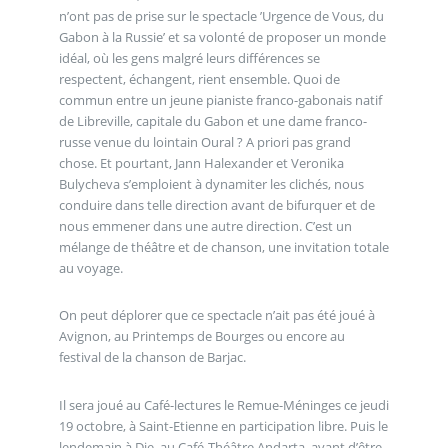
n’ont pas de prise sur le spectacle ’Urgence de Vous, du
Gabon à la Russie’ et sa volonté de proposer un monde
idéal, où les gens malgré leurs différences se
respectent, échangent, rient ensemble. Quoi de
commun entre un jeune pianiste franco-gabonais natif
de Libreville, capitale du Gabon et une dame franco-
russe venue du lointain Oural ? A priori pas grand
chose. Et pourtant, Jann Halexander et Veronika
Bulycheva s’emploient à dynamiter les clichés, nous
conduire dans telle direction avant de bifurquer et de
nous emmener dans une autre direction. C’est un
mélange de théâtre et de chanson, une invitation totale
au voyage.
On peut déplorer que ce spectacle n’ait pas été joué à
Avignon, au Printemps de Bourges ou encore au
festival de la chanson de Barjac.
Il sera joué au Café-lectures le Remue-Méninges ce jeudi
19 octobre, à Saint-Etienne en participation libre. Puis le
lendemain à Die, au Café-Théâtre Andarta, avant d’être