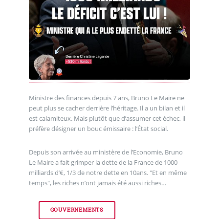
Ministre des finances depuis 7 ans, Bruno Le Maire ne
peut plus se cacher derrière l’héritage. Il a un bilan et il
est calamiteux. Mais plutôt que d’assumer cet échec, il
préfère désigner un bouc émissaire : l’État social.
Depuis son arrivée au ministère de l’Economie, Bruno
Le Maire a fait grimper la dette de la France de 1000
milliards d’€, 1/3 de notre dette en 10ans. "Et en même
temps", les riches n’ont jamais été aussi riches…
GOUVERNEMENTS