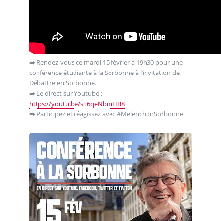
➡️ Rendez-vous ce mardi 15 février à 19h30 pour une
conférence étudiante à la Sorbonne à l’invitation de
Débattre en Sorbonne.
➡️ Le direct sur Youtube :
https://youtu.be/sT6qeNbmHB8
➡️ Participez et réagissez avec #MelenchonSorbonne