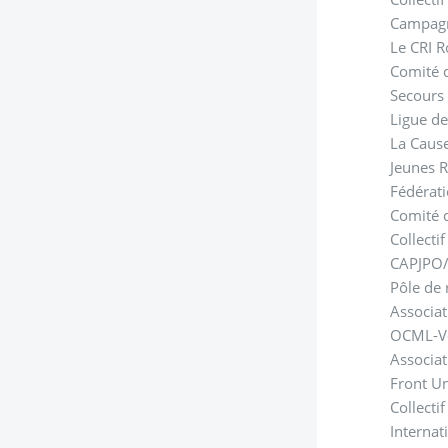
Campagne
Le CRI R
Comité d
Secours
Ligue de
La Caus
Jeunes R
Fédérati
Comité d
Collecti
CAPJPO/
Pôle de
Associat
OCML-Vo
Associat
Front Un
Collecti
Internat