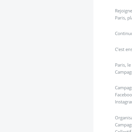
Rejoigne
Paris, p
Continuo
C’est e
Paris, 
Campagne
Campagn
Facebook
Instagra
Organisa
Campagne
Collecti