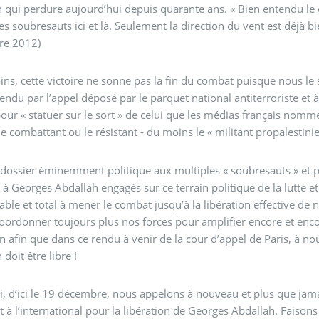
 qui perdure aujourd’hui depuis quarante ans. « Bien entendu le
es soubresauts ici et là. Seulement la direction du vent est déjà b
e 2012)
s, cette victoire ne sonne pas la fin du combat puisque nous le s
endu par l’appel déposé par le parquet national antiterroriste et
pour « statuer sur le sort » de celui que les médias français n
 le combattant ou le résistant - du moins le « militant propalestin
dossier éminemment politique aux multiples « soubresauts » et 
 à Georges Abdallah engagés sur ce terrain politique de la lutte e
able et total à mener le combat jusqu’à la libération effective d
coordonner toujours plus nos forces pour amplifier encore et enco
on afin que dans ce rendu à venir de la cour d’appel de Paris, à n
doit être libre !
i, d’ici le 19 décembre, nous appelons à nouveau et plus que jamais
t à l’international pour la libération de Georges Abdallah. Fais