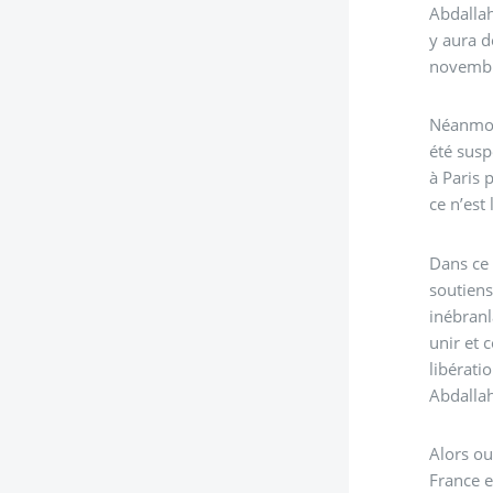
Abdallah
y aura d
novembr
Néanmoin
été susp
à Paris 
ce n’est
Dans ce 
soutiens
inébranl
unir et 
libérati
Abdallah 
Alors ou
France e