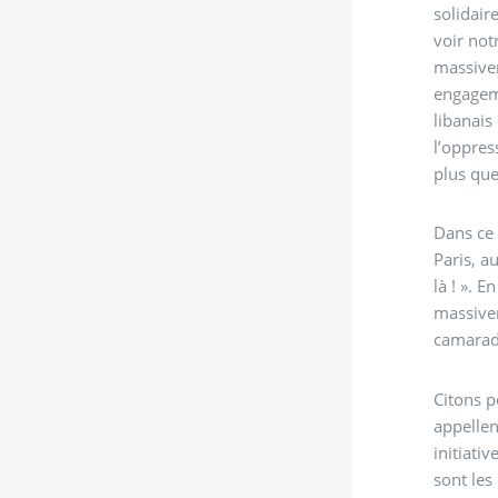
solidair
voir not
massivem
engageme
libanais
l’oppres
plus que
Dans ce 
Paris, a
là ! ». 
massivem
camarade
Citons p
appellen
initiati
sont les