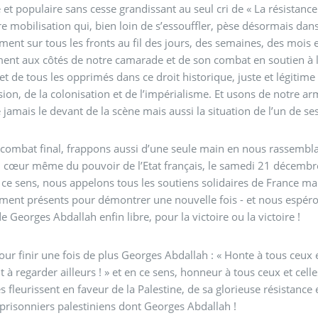
e et populaire sans cesse grandissant au seul cri de « La résistanc
re mobilisation qui, bien loin de s’essouffler, pèse désormais dans
ent sur tous les fronts au fil des jours, des semaines, des mois
nt aux côtés de notre camarade et de son combat en soutien à l’
 et de tous les opprimés dans ce droit historique, juste et légitime à
sion, de la colonisation et de l’impérialisme. Et usons de notre ar
 jamais le devant de la scène mais aussi la situation de l’un de s
combat final, frappons aussi d’une seule main en nous rassemblan
u cœur même du pouvoir de l’Etat français, le samedi 21 décembr
En ce sens, nous appelons tous les soutiens solidaires de France ma
ent présents pour démontrer une nouvelle fois - et nous espéron
 Georges Abdallah enfin libre, pour la victoire ou la victoire !
our finir une fois de plus Georges Abdallah : « Honte à tous ceux et
t à regarder ailleurs ! » et en ce sens, honneur à tous ceux et cell
ves fleurissent en faveur de la Palestine, de sa glorieuse résistanc
 prisonniers palestiniens dont Georges Abdallah !