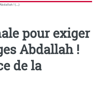
Abdallah ! (…)
ale pour exiger
ges Abdallah !
ce de la