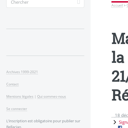
Accueil
>
Ma
la
21
Archives 1999-2021
Contact
Ré
Mentions légales
|
Qui sommes-nous
Se connecter
18 dé
L’inscription est obligatoire pour publier sur
Sign
Bellaciao.