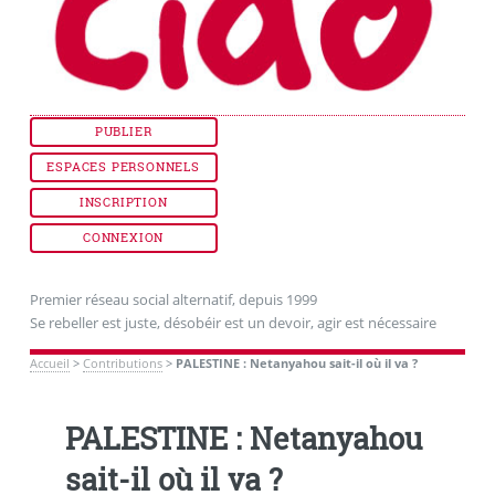
PUBLIER
ESPACES PERSONNELS
INSCRIPTION
CONNEXION
Premier réseau social alternatif, depuis 1999
Se rebeller est juste, désobéir est un devoir, agir est nécessaire
Accueil
>
Contributions
>
PALESTINE : Netanyahou sait-il où il va ?
PALESTINE : Netanyahou
sait-il où il va ?