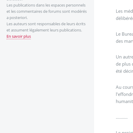
Les publications dans les espaces personnels
Les médi
et les commentaires de forums sont modérés
a posteriori.
délibéré
Les auteurs sont responsables de leurs écrits
et assument légalement leurs publications.
Le Bure
En savoir plus
des mart
Un autre
de plus 
été déci
Au cours
l’effond
humanit
..........
Le projet d’annexi