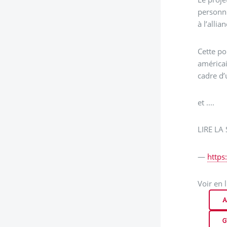
personne
à l’alli
Cette po
américai
cadre d’
et ....
LIRE LA 
—
https
Voir en 
A
G