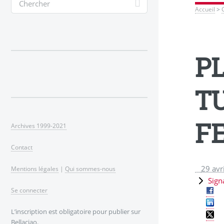
Accueil
>
P
T
F
Archives 1999-2021
Contact
29 avr
Mentions légales
|
Qui sommes-nous
Sign
Se connecter
L’inscription est obligatoire pour publier sur
Bellaciao.