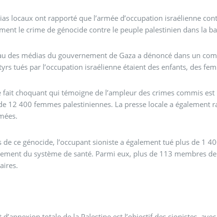
as locaux ont rapporté que l’armée d’occupation israélienne co
ment le crime de génocide contre le peuple palestinien dans la b
au des médias du gouvernement de Gaza a dénoncé dans un com
yrs tués par l’occupation israélienne étaient des enfants, des f
 fait choquant qui témoigne de l’ampleur des crimes commis est l
de 12 400 femmes palestiniennes. La presse locale a également r
mées.
 de ce génocide, l’occupant sioniste a également tué plus de 1 4
rement du système de santé. Parmi eux, plus de 113 membres de la 
aires.
on totale de la Palestine est l’objectif des sionistes, avec pour Netanyahou une dimension de sauvegarde