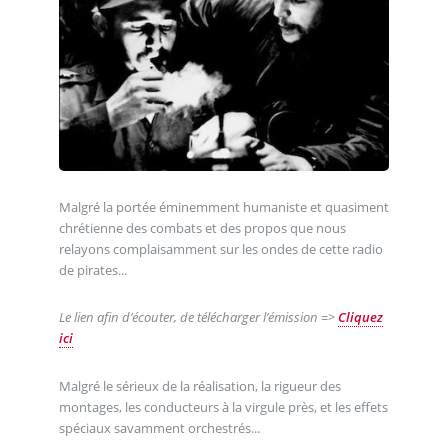
Malgré la portée éminemment humaniste et quasiment
chrétienne des combats et des propos que nous
relayons complaisamment sur les ondes de cette radio
de pirates...
Le lien afin d’écouter, de télécharger l’émission =>
Cliquez
ici
Malgré le sérieux de la réalisation, la rigueur des
montages, les conducteurs à la virgule près, et les effets
spéciaux savamment orchestrés...