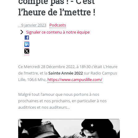
compte pas ! - C’est
l’heure de l’mettre !
9 janvier 2023
Podcasts
Signaler ce contenu à notre équipe
Ce Mercredi 28 Décembre 2022, à 18h30 c’était L’Heure
de l’mettre, et la
Sainte Année 2022
sur Radio Campus
Lille, 106,6 Mhz,
https://www.campuslille.com/
Malgré tout l’amour que nous portons à nos
prochaines et nos prochains, en particulier à nos
auditrices et nos auditeurs...