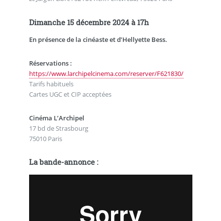
Dimanche 15 décembre 2024 à 17h
En présence de la cinéaste et d’Hellyette Bess.
Réservations :
https://www.larchipelcinema.com/reserver/F621830/
Tarifs habituels
Cartes UGC et CIP acceptées
Cinéma L’Archipel
17 bd de Strasbourg
75010 Paris
La bande-annonce :