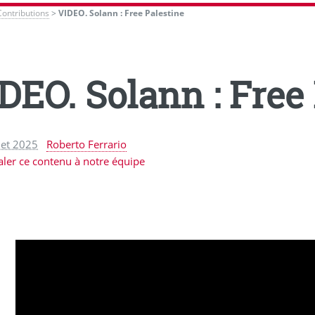
Contributions
>
VIDEO. Solann : Free Palestine
DEO. Solann : Free
llet 2025
Roberto Ferrario
aler ce contenu à notre équipe
Video
Player