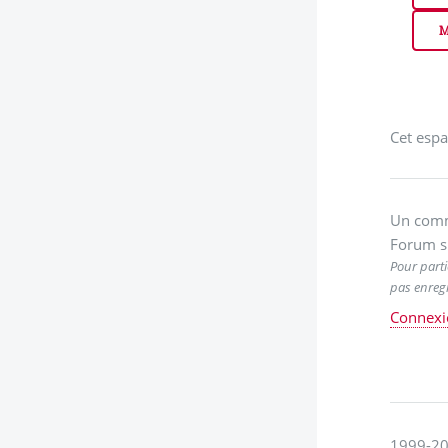
M
Cet espa
Un comm
Forum s
Pour parti
pas enregi
Connexi
1999-20