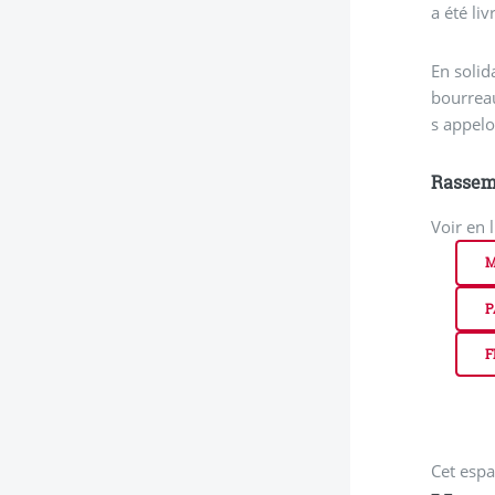
a été li
En solid
bourreau
s appelo
Rassemb
Voir en 
M
P
F
Cet espa