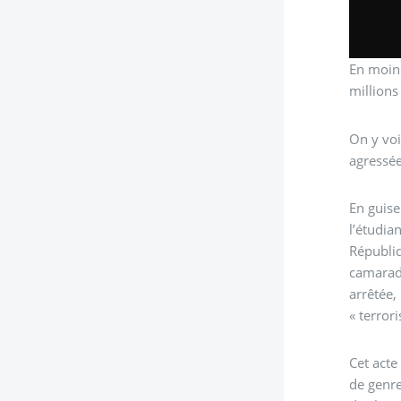
En moins
millions
On y voi
agressée
En guise
l’étudia
Républiq
camarade
arrêtée,
« terror
Cet acte
de genre