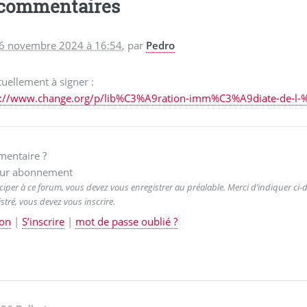
 commentaires
 6 novembre 2024 à 16:54
,
par
Pedro
uellement à signer :
s://www.change.org/p/lib%C3%A9ration-imm%C3%A9diate-de-l-%
entaire ?
ur abonnement
ciper à ce forum, vous devez vous enregistrer au préalable. Merci d’indiquer ci-de
stré, vous devez vous inscrire.
on
|
S’inscrire
|
mot de passe oublié ?