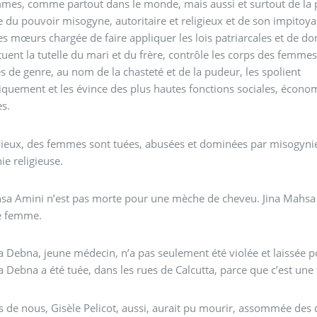
es, comme partout dans le monde, mais aussi et surtout de la p
e du pouvoir misogyne, autoritaire et religieux et de son impitoya
es mœurs chargée de faire appliquer les lois patriarcales et de d
ituent la tutelle du mari et du frère, contrôle les corps des femmes
s de genre, au nom de la chasteté et de la pudeur, les spolient
uement et les évince des plus hautes fonctions sociales, écono
es.
lieux, des femmes sont tuées, abusées et dominées par misogynie
ie religieuse.
sa Amini n’est pas morte pour une mèche de cheveu. Jina Mahsa 
ne femme.
Debna, jeune médecin, n’a pas seulement été violée et laissée p
Debna a été tuée, dans les rues de Calcutta, parce que c’est un
s de nous, Gisèle Pelicot, aussi, aurait pu mourir, assommée des 