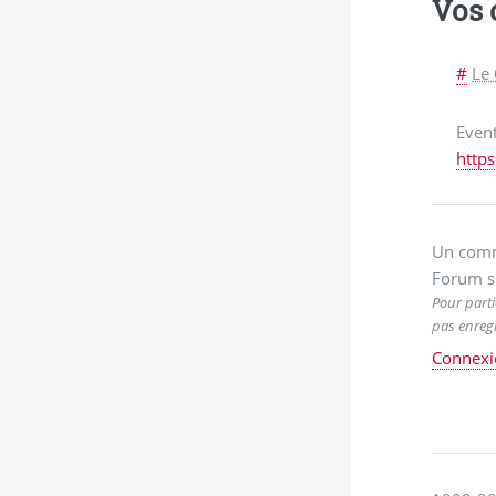
Vos
#
Le
Event
http
Un comm
Forum s
Pour parti
pas enregi
Connexi