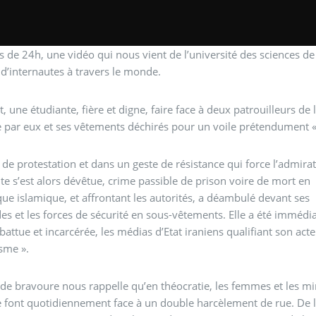
 de 24h, une vidéo qui nous vient de l’université des sciences de
 d’internautes à travers le monde.
t, une étudiante, fière et digne, faire face à deux patrouilleurs de
 par eux et ses vêtements déchirés pour un voile prétendument « 
 de protestation et dans un geste de résistance qui force l’admirat
nte s’est alors dévêtue, crime passible de prison voire de mort en
ue islamique, et affrontant les autorités, a déambulé devant ses
s et les forces de sécurité en sous-vêtements. Elle a été imméd
 battue et incarcérée, les médias d’Etat iraniens qualifiant son act
isme ».
 de bravoure nous rappelle qu’en théocratie, les femmes et les mi
 font quotidiennement face à un double harcèlement de rue. De l