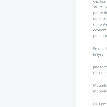
des homm
structur
police d
qui inst
minorité
économiq
politiqu
En tous 
la tyrann
Jina Mah
c’est u
Moumita 
Moumita 
Plus prè