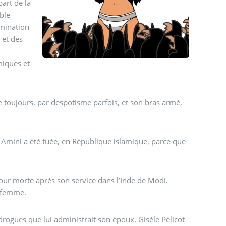
art de la
ble
omination
 et des
miques et
 toujours, par despotisme parfois, et son bras armé,
Amini a été tuée, en République islamique, parce que
our morte après son service dans l’Inde de Modi.
e femme.
drogues que lui administrait son époux. Gisèle Pélicot