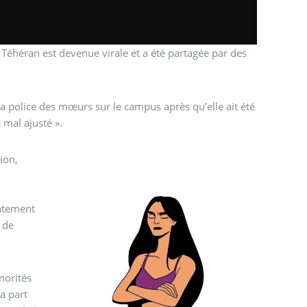
 Téhéran est devenue virale et a été partagée par des
 la police des mœurs sur le campus après qu’elle ait été
mal ajusté ».
ion,
iatement
e de
norités
a part