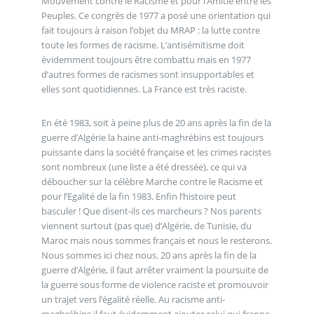
Mouvement contre le Racisme et pour l’Amitié entre les
Peuples. Ce congrès de 1977 a posé une orientation qui
fait toujours à raison l’objet du MRAP : la lutte contre
toute les formes de racisme. L’antisémitisme doit
évidemment toujours être combattu mais en 1977
d’autres formes de racismes sont insupportables et
elles sont quotidiennes. La France est très raciste.
En été 1983, soit à peine plus de 20 ans après la fin de la
guerre d’Algérie la haine anti-maghrébins est toujours
puissante dans la société française et les crimes racistes
sont nombreux (une liste a été dressée), ce qui va
déboucher sur la célèbre Marche contre le Racisme et
pour l’Egalité de la fin 1983. Enfin l’histoire peut
basculer ! Que disent-ils ces marcheurs ? Nos parents
viennent surtout (pas que) d’Algérie, de Tunisie, du
Maroc mais nous sommes français et nous le resterons.
Nous sommes ici chez nous. 20 ans après la fin de la
guerre d’Algérie, il faut arrêter vraiment la poursuite de
la guerre sous forme de violence raciste et promouvoir
un trajet vers l’égalité réelle. Au racisme anti-
maghrébins il faut évidemment ajouter celui qui frappe