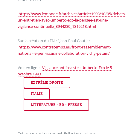
https://www.lemonde.fr/archives/article/1993/10/05/debats-
un-entretien-avec-umberto-eco-la-pensee-est-une-
vigilance-continuelle_3944230_1819218.html
Sur la création du FN cf Jean-Paul Gautier
https://www.contretemps.eu/front-rassemblement-
national-le-pen-nazisme-collaboration-vichy-petain/
Voir en ligne :
Vigilance antifasciste : Umberto-Eco le 5
octobre 1993
EXTRÊME DROITE
ITALIE
LITTÉRATURE - BD - PRESSE
Cet espace est personnel, Bellaciao n'est pas