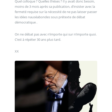
Quel colloque ? Quelles thèses ? Il y avait donc besoin,
moins de 3 mois après sa publication, d’insister avec la
fermeté requise sur la nécessité de ne pas laisser passer
les idées nauséabondes sous prétexte de débat
démocratique .
On ne débat pas avec n’importe qui sur n’importe quoi.
C’est à répéter 30 ans plus tard.
XX