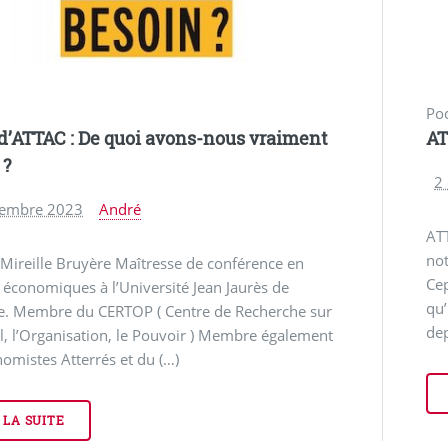
Po
d’ATTAC : De quoi avons-nous vraiment
AT
 ?
2
embre 2023
André
ATT
no
: Mireille Bruyère Maîtresse de conférence en
Ce
 économiques à l’Université Jean Jaurès de
qu’
e. Membre du CERTOP ( Centre de Recherche sur
dep
il, l’Organisation, le Pouvoir ) Membre également
omistes Atterrés et du (…)
 LA SUITE