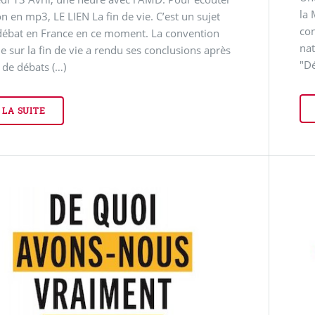
la 
on en mp3, LE LIEN La fin de vie. C’est un sujet
con
 débat en France en ce moment. La convention
nat
e sur la fin de vie a rendu ses conclusions après
"D
 de débats (…)
 LA SUITE