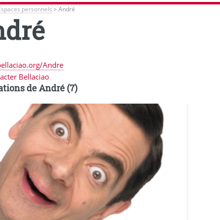
Espaces personnels
>
André
ndré
bellaciao.org/Andre
acter Bellaciao
ations de André (7)