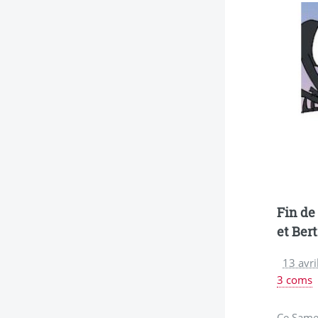
Fin de
et Ber
13 avri
3 coms
Ce Samed