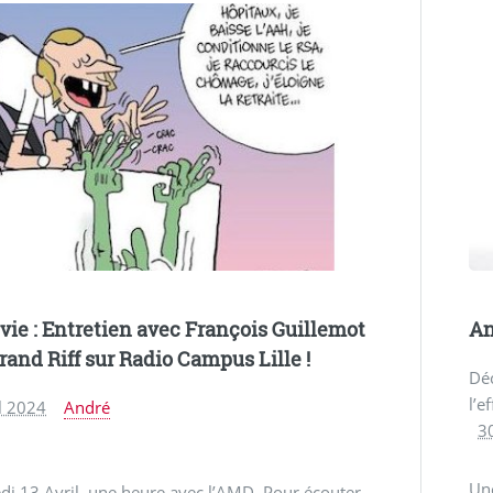
 vie : Entretien avec François Guillemot
An
trand Riff sur Radio Campus Lille !
Déc
l’e
l 2024
André
3
Un
i 13 Avril, une heure avec l’AMD. Pour écouter