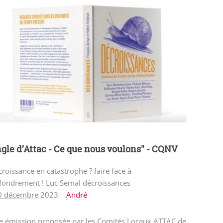
gle d’Attac - Ce que nous voulons" - CQNV
roissance en catastrophe ? faire face à
ffondrement ! Luc Semal décroissances
0 décembre 2023
André
e émission proposée par les Comités Locaux ATTAC de