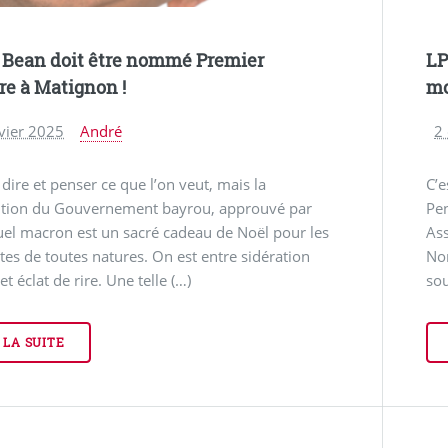
 Bean doit être nommé Premier
LP
re à Matignon !
mo
vier 2025
André
2
dire et penser ce que l’on veut, mais la
C’e
tion du Gouvernement bayrou, approuvé par
Pen
l macron est un sacré cadeau de Noël pour les
Ass
es de toutes natures. On est entre sidération
Nor
et éclat de rire. Une telle (…)
sou
 LA SUITE