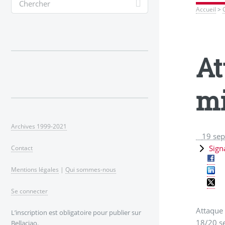
Accueil
>
At
mi
Archives 1999-2021
19 se
Sign
Contact
Mentions légales
|
Qui sommes-nous
Se connecter
Attaque 
L’inscription est obligatoire pour publier sur
18/20 s
Bellaciao.