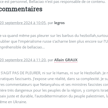
ce est personnel, Bellaciao n'est pas responsable de ce contenu.
 commentaires
 20 septembre 2024 à 10:05
,
par
legros
 va quand même pas pleurer sur les barbus du hezbollah,surtout si
ublier que l’impérialisme russe s’acharne bien plus encore sur l’Uk
préhensible de bellaciao...
 20 septembre 2024 à 11:20
,
par
Allain GRAUX
 S’AGIT PAS DE PLEURER, ni sur le Hamas, ni sur le Hezbollah. J
ratiques fascisants. J’expose une réalité, dans sa complexité. Je
res commentateurs que Netanyahou et ses ministres fascistes co
ière très dangereux pour les peuples de la région, y compris Isr
aix juste et durable, l’autodétermination du peuple palestinien, la
ême en Ukraine.