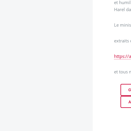
et humil
Harel da
Le minis
extraits 
https://
et tous 
G
A