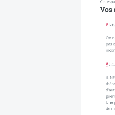
Cet espa
Vos
#
Le
On ne
pas o
incom
#
Le
iL NE
théoc
d’aut
guerr
Une p
de m