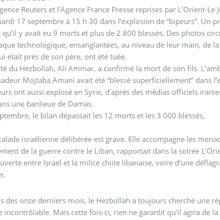
agence Reuters et l’Agence France Presse reprises par L’Orient-
ardi 17 septembre à 15 h 30 dans l’explosion de “bipeurs”. Un pre
qu’il y avait eu 9 morts et plus de 2 800 blessés. Des photos cir
taque technologique, ensanglantées, au niveau de leur main, de l
qui était près de son père, ont été tuée.
té du Hezbollah, Ali Ammar, a confirmé la mort de son fils. L’
adeur Mojtaba Amani avait été “blessé superficiellement” dans l’
urs ont aussi explosé en Syrie, d’après des médias officiels irani
ans une banlieue de Damas.
ptembre, le bilan dépassait les 12 morts et les 3 000 blessés,
calade israélienne délibérée est grave. Elle accompagne les mena
ement de la guerre contre le Liban, rapportait dans la soirée L’Orie
uverte entre Israël et la milice chiite libanaise, voire d’une défla
s.
s des onze derniers mois, le Hezbollah a toujours cherché une ré
 incontrôlable. Mais cette fois-ci, rien ne garantit qu’il agira de 