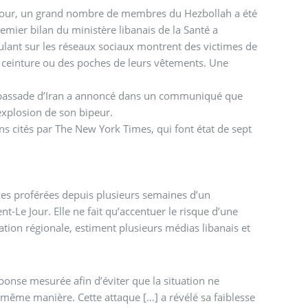
Le Jour, un grand nombre de membres du Hezbollah a été
mier bilan du ministère libanais de la Santé a
culant sur les réseaux sociaux montrent des victimes de
a ceinture ou des poches de leurs vêtements. Une
ambassade d’Iran a annoncé dans un communiqué que
explosion de son bipeur.
ens cités par The New York Times, qui font état de sept
ces proférées depuis plusieurs semaines d’un
nt-Le Jour. Elle ne fait qu’accentuer le risque d’une
gration régionale, estiment plusieurs médias libanais et
ponse mesurée afin d’éviter que la situation ne
la même manière. Cette attaque […] a révélé sa faiblesse