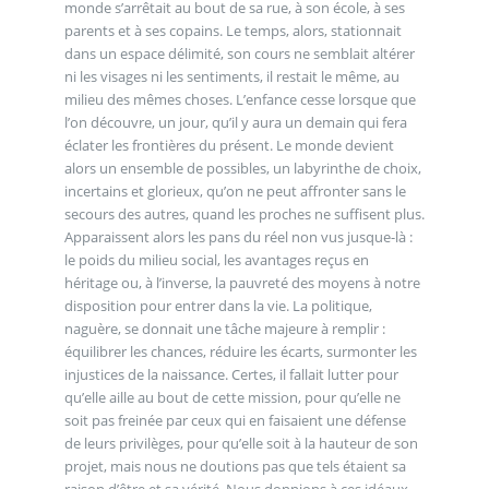
monde s’arrêtait au bout de sa rue, à son école, à ses
parents et à ses copains. Le temps, alors, stationnait
dans un espace délimité, son cours ne semblait altérer
ni les visages ni les sentiments, il restait le même, au
milieu des mêmes choses. L’enfance cesse lorsque que
l’on découvre, un jour, qu’il y aura un demain qui fera
éclater les frontières du présent. Le monde devient
alors un ensemble de possibles, un labyrinthe de choix,
incertains et glorieux, qu’on ne peut affronter sans le
secours des autres, quand les proches ne suffisent plus.
Apparaissent alors les pans du réel non vus jusque-là :
le poids du milieu social, les avantages reçus en
héritage ou, à l’inverse, la pauvreté des moyens à notre
disposition pour entrer dans la vie. La politique,
naguère, se donnait une tâche majeure à remplir :
équilibrer les chances, réduire les écarts, surmonter les
injustices de la naissance. Certes, il fallait lutter pour
qu’elle aille au bout de cette mission, pour qu’elle ne
soit pas freinée par ceux qui en faisaient une défense
de leurs privilèges, pour qu’elle soit à la hauteur de son
projet, mais nous ne doutions pas que tels étaient sa
raison d’être et sa vérité. Nous donnions à ces idéaux