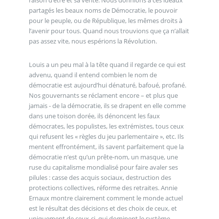
partagés les beaux noms de Démocratie, le pouvoir
pour le peuple, ou de République, les mêmes droits à
l’avenir pour tous. Quand nous trouvions que ça n’allait
pas assez vite, nous espérions la Révolution.
Louis a un peu mal à la tête quand il regarde ce qui est
advenu, quand il entend combien le nom de
démocratie est aujourd’hui dénaturé, bafoué, profané.
Nos gouvernants se réclament encore – et plus que
jamais - de la démocratie, ils se drapent en elle comme
dans une toison dorée, ils dénoncent les faux
démocrates, les populistes, les extrémistes, tous ceux
qui refusent les « règles du jeu parlementaire », etc. Ils
mentent effrontément, ils savent parfaitement que la
démocratie n’est qu’un prête-nom, un masque, une
ruse du capitalisme mondialisé pour faire avaler ses
pilules : casse des acquis sociaux, destruction des
protections collectives, réforme des retraites. Annie
Ernaux montre clairement comment le monde actuel
est le résultat des décisions et des choix de ceux, et
uniquement de ceux-ci, qui dominent le système