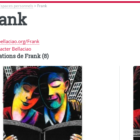
Espaces personnels
>
Frank
ank
bellaciao.org/Frank
acter Bellaciao
ations de Frank (8)