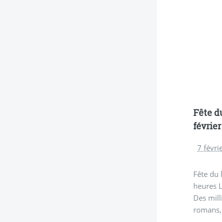
Fête du
févrie
7 févri
Fête du 
heures 
Des mill
romans, d